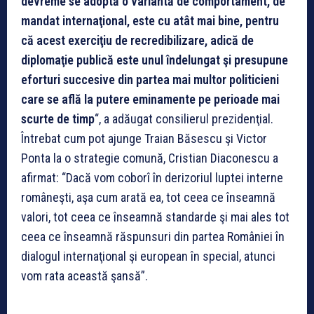
devreme se adoptă o variantă de comportament, de
mandat internaţional, este cu atât mai bine, pentru
că acest exerciţiu de recredibilizare, adică de
diplomaţie publică este unul îndelungat şi presupune
eforturi succesive din partea mai multor politicieni
care se află la putere eminamente pe perioade mai
scurte de timp
“, a adăugat consilierul prezidenţial.
Întrebat cum pot ajunge Traian Băsescu şi Victor
Ponta la o strategie comună, Cristian Diaconescu a
afirmat: “Dacă vom coborî în derizoriul luptei interne
româneşti, aşa cum arată ea, tot ceea ce înseamnă
valori, tot ceea ce înseamnă standarde şi mai ales tot
ceea ce înseamnă răspunsuri din partea României în
dialogul internaţional şi european în special, atunci
vom rata această şansă”.