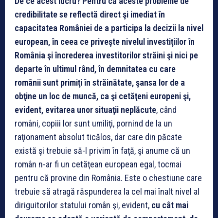
De ce acest lucru? Pentru că aceste probleme de
credibilitate se reflectă direct şi imediat în
capacitatea României de a participa la decizii la nivel
european, în ceea ce priveşte nivelul investiţiilor în
România şi încrederea investitorilor străini şi nici pe
departe în ultimul rând, în demnitatea cu care
românii sunt primiţi în străinătate, şansa lor de a
obţine un loc de muncă, ca şi cetăţeni europeni şi,
evident, evitarea unor situaţii neplăcute
, când
români, copiii lor sunt umiliţi, pornind de la un
raţionament absolut ticălos, dar care din păcate
există şi trebuie să-l privim în faţă, şi anume că un
român n-ar fi un cetăţean european egal, tocmai
pentru că provine din România. Este o chestiune care
trebuie să atragă răspunderea la cel mai înalt nivel al
diriguitorilor statului român şi, evident,
cu cât mai