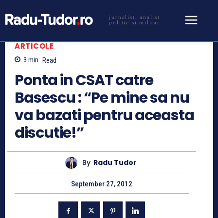
jurnalist, analist
politic si militar
ARTICOLE
3
min.
Read
Ponta in CSAT catre
Basescu : “Pe mine sa nu
va bazati pentru aceasta
discutie!”
By
Radu Tudor
September 27, 2012