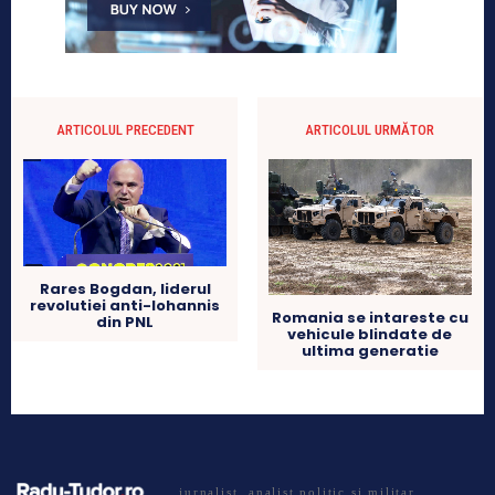
ARTICOLUL PRECEDENT
ARTICOLUL URMĂTOR
Rares Bogdan, liderul
revolutiei anti-Iohannis
Romania se intareste cu
din PNL
vehicule blindate de
ultima generatie
jurnalist, analist politic si militar