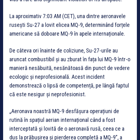
La aproximativ 7:03 AM (CET), una dintre aeronavele
rusești Su-27 a lovit elicea MQ-9, determinând forțele
americane să doboare MQ-9 în apele internaționale.
De câteva ori înainte de coliziune, Su-27-urile au
aruncat combustibil și au zburat în fața lui MQ-9 într-o
manieră nesăbuită, nesănătoasă din punct de vedere
ecologic și neprofesională. Acest incident
demonstrează o lipsă de competență, pe lângă faptul
că este nesigur și neprofesionist.
„Aeronava noastră MQ-9 desfășura operațiuni de
rutină în spațiul aerian internațional când a fost
interceptată și lovită de o aeronavă rusă, ceea ce a
dus la prăbușirea și pierderea completă a MQ-9”, a