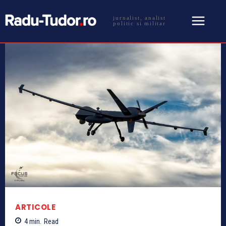
jurnalist, analist
politic si militar
ARTICOLE
4
min.
Read