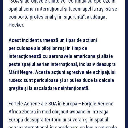
“SUA și aeronavele aliate vor continua să opereze în
spațiul aerian internațional și facem apel la ruși să se
comporte profesional și în siguranță”, a adăugat
Hecker.
Acest incident urmează un tipar de acțiuni
periculoase ale piloților ruși în timp ce
interacționează cu aeronavele americane și aliate
peste spațiul aerian internațional, inclusiv deasupra
Mării Negre. Aceste acțiuni agresive ale echipajului
rusesc sunt periculoase și ar putea duce la calcule
greșite și la escaladare neintenționată.
Forțele Aeriene ale SUA în Europa – Forțele Aeriene
Africa zboară în mod obișnuit avioane în întreaga
Europă deasupra teritoriului suveran și în spațiul
aerian internațional, în coordonare cu legile naționale