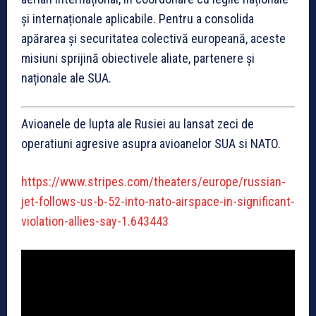
și internaționale aplicabile. Pentru a consolida
apărarea și securitatea colectivă europeană, aceste
misiuni sprijină obiectivele aliate, partenere și
naționale ale SUA.
Avioanele de lupta ale Rusiei au lansat zeci de
operatiuni agresive asupra avioanelor SUA si NATO.
https://www.stripes.com/theaters/europe/russian-
jet-follows-us-b-52-into-nato-airspace-in-significant-
violation-allies-say-1.643443