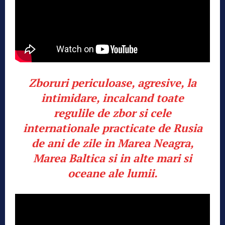
Zboruri periculoase, agresive, la
intimidare, incalcand toate
regulile de zbor si cele
internationale practicate de Rusia
de ani de zile in Marea Neagra,
Marea Baltica si in alte mari si
oceane ale lumii.