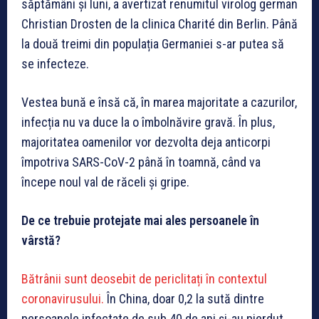
săptămâni și luni, a avertizat renumitul virolog german
Christian Drosten de la clinica Charité din Berlin. Până
la două treimi din populația Germaniei s-ar putea să
se infecteze.
Vestea bună e însă că, în marea majoritate a cazurilor,
infecția nu va duce la o îmbolnăvire gravă. În plus,
majoritatea oamenilor vor dezvolta deja anticorpi
împotriva SARS-CoV-2 până în toamnă, când va
începe noul val de răceli și gripe.
De ce trebuie protejate mai ales persoanele în
vârstă?
Bătrânii sunt deosebit de periclitați în contextul
coronavirusului.
În China, doar 0,2 la sută dintre
persoanele infectate de sub 40 de ani și-au pierdut