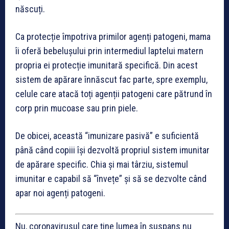
născuți.
Ca protecție împotriva primilor agenți patogeni, mama
îi oferă bebelușului prin intermediul laptelui matern
propria ei protecție imunitară specifică. Din acest
sistem de apărare înnăscut fac parte, spre exemplu,
celule care atacă toți agenții patogeni care pătrund în
corp prin mucoase sau prin piele.
De obicei, această “imunizare pasivă” e suficientă
până când copiii își dezvoltă propriul sistem imunitar
de apărare specific. Chia și mai târziu, sistemul
imunitar e capabil să “învețe” și să se dezvolte când
apar noi agenți patogeni.
Nu, coronavirusul care ține lumea în suspans nu