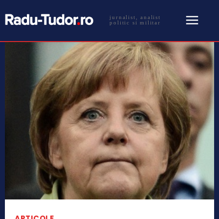
jurnalist, analist
politic si militar
ARTICOLE