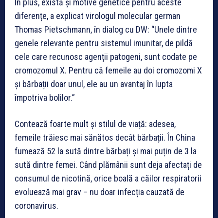
În plus, există și motive genetice pentru aceste
diferențe, a explicat virologul molecular german
Thomas Pietschmann, în dialog cu DW: “Unele dintre
genele relevante pentru sistemul imunitar, de pildă
cele care recunosc agenții patogeni, sunt codate pe
cromozomul X. Pentru că femeile au doi cromozomi X
și bărbații doar unul, ele au un avantaj în lupta
împotriva bolilor.”
Contează foarte mult și stilul de viață: adesea,
femeile trăiesc mai sănătos decât bărbații. În China
fumează 52 la sută dintre bărbați și mai puțin de 3 la
sută dintre femei. Când plămânii sunt deja afectați de
consumul de nicotină, orice boală a căilor respiratorii
evoluează mai grav – nu doar infecția cauzată de
coronavirus.