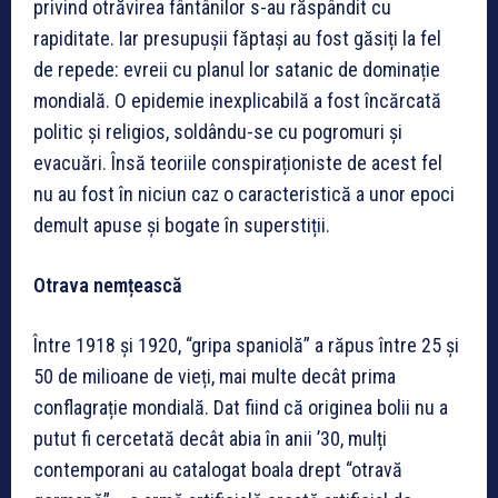
privind otrăvirea fântânilor s-au răspândit cu
rapiditate. Iar presupușii făptași au fost găsiți la fel
de repede: evreii cu planul lor satanic de dominație
mondială. O epidemie inexplicabilă a fost încărcată
politic și religios, soldându-se cu pogromuri și
evacuări. Însă teoriile conspiraționiste de acest fel
nu au fost în niciun caz o caracteristică a unor epoci
demult apuse și bogate în superstiții.
Otrava nemțească
Între 1918 și 1920, “gripa spaniolă” a răpus între 25 și
50 de milioane de vieți, mai multe decât prima
conflagrație mondială. Dat fiind că originea bolii nu a
putut fi cercetată decât abia în anii ’30, mulți
contemporani au catalogat boala drept “otravă