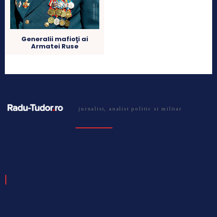
Generalii mafioţi ai
Armatei Ruse
jurnalist, analist politic si militar