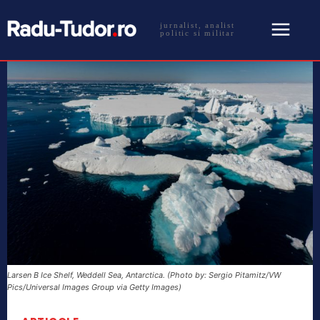
jurnalist, analist
politic si militar
Larsen B Ice Shelf, Weddell Sea, Antarctica. (Photo by: Sergio Pitamitz/VW
Pics/Universal Images Group via Getty Images)