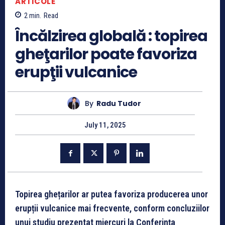
ARTICOLE
2
min.
Read
Încălzirea globală : topirea
gheţarilor poate favoriza
erupţii vulcanice
By
Radu Tudor
July 11, 2025
Topirea ghețarilor ar putea favoriza producerea unor
erupții vulcanice mai frecvente, conform concluziilor
unui studiu prezentat miercuri la Conferința