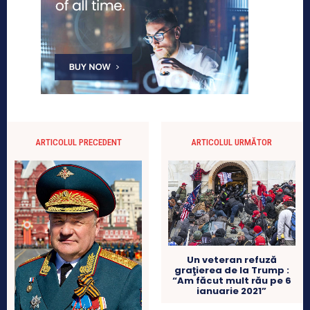
ARTICOLUL PRECEDENT
ARTICOLUL URMĂTOR
Un veteran refuză
graţierea de la Trump :
“Am făcut mult rău pe 6
ianuarie 2021”