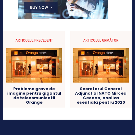
ARTICOLUL PRECEDENT
ARTICOLUL URMĂTOR
Probleme grave de
Secretarul General
imagine pentru gigantul
Adjunct al NATO Mircea
de telecomunicatii
Geoana, analiza
Orange
esentiala pentru 2020