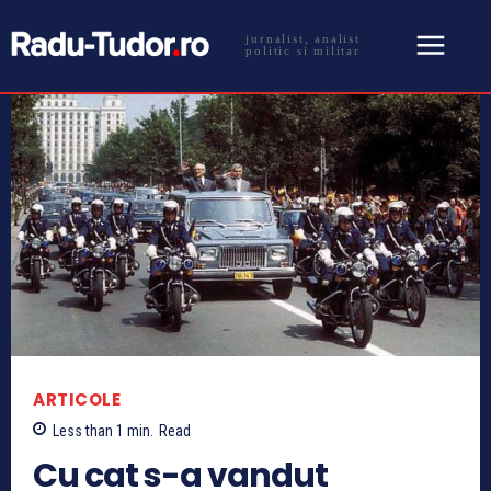
jurnalist, analist
politic si militar
ARTICOLE
Less than 1
min.
Read
Cu cat s-a vandut