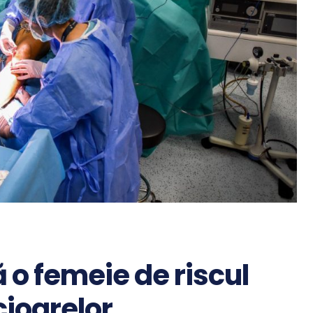
 o femeie de riscul
cioarelor