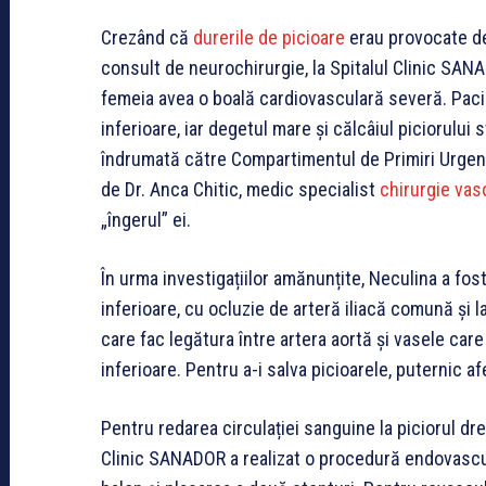
Crezând că
durerile de picioare
erau provocate de
consult de neurochirurgie, la Spitalul Clinic SA
femeia avea o boală cardiovasculară severă. Paci
inferioare, iar degetul mare și călcâiul piciorulu
îndrumată către Compartimentul de Primiri Urgenț
de Dr. Anca Chitic, medic specialist
chirurgie vas
„îngerul” ei.
În urma investigațiilor amănunțite, Neculina a fo
inferioare, cu ocluzie de arteră iliacă comună și 
care fac legătura între artera aortă și vasele c
inferioare. Pentru a-i salva picioarele, puternic 
Pentru redarea circulației sanguine la piciorul dr
Clinic SANADOR a realizat o procedură endovascula