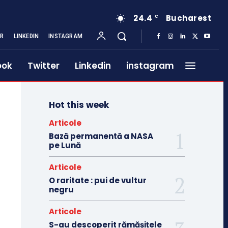
24.4
Bucharest
C
ER
LINKEDIN
INSTAGRAM
ook
Twitter
Linkedin
instagram
Hot this week
Articole
Bază permanentă a NASA
pe Lună
Articole
O raritate : pui de vultur
negru
Articole
S-au descoperit rămășițele