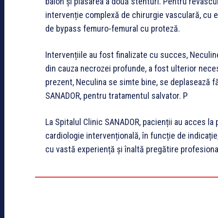
balon și plasarea a două stenturi. Pentru revascul
intervenție complexă de chirurgie vasculară, cu e
de bypass femuro-femural cu proteză.
Intervențiile au fost finalizate cu succes, Neculine
din cauza necrozei profunde, a fost ulterior nece
prezent, Neculina se simte bine, se deplasează f
SANADOR, pentru tratamentul salvator. P
La Spitalul Clinic SANADOR, pacienții au acces la
cardiologie intervențională, în funcție de indicaț
cu vastă experiență și înaltă pregătire profesiona