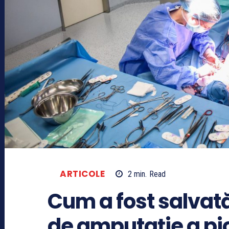
ARTICOLE
2
min.
Read
Cum a fost salvată
de amputație a pi