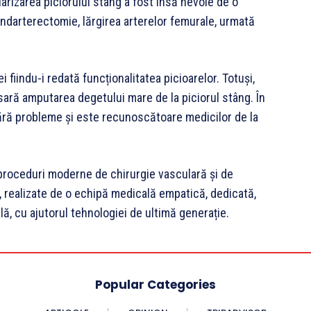
arizarea piciorului stâng a fost însă nevoie de o
ndarterectomie, lărgirea arterelor femurale, urmată
i fiindu-i redată funcționalitatea picioarelor. Totuși,
sară amputarea degetului mare de la piciorul stâng. În
ără probleme și este recunoscătoare medicilor de la
 proceduri moderne de chirurgie vasculară și de
ie, realizate de o echipă medicală empatică, dedicată,
lă, cu ajutorul tehnologiei de ultimă generație.
Popular Categories