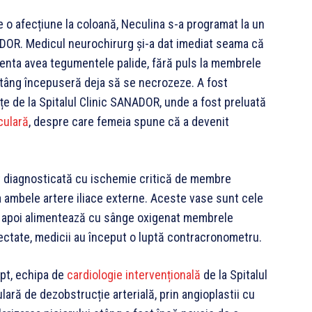
 o afecțiune la coloană, Neculina s-a programat la un
NADOR. Medicul neurochirurg și-a dat imediat seama că
enta avea tegumentele palide, fără puls la membrele
i stâng începuseră deja să se necrozeze. A fost
e de la Spitalul Clinic SANADOR, unde a fost preluată
culară
, despre care femeia spune că a devenit
st diagnosticată cu ischemie critică de membre
la ambele artere iliace externe. Aceste vase sunt cele
are apoi alimentează cu sânge oxigenat membrele
afectate, medicii au început o luptă contracronometru.
ept, echipa de
cardiologie intervențională
de la Spitalul
ră de dezobstrucție arterială, prin angioplastii cu