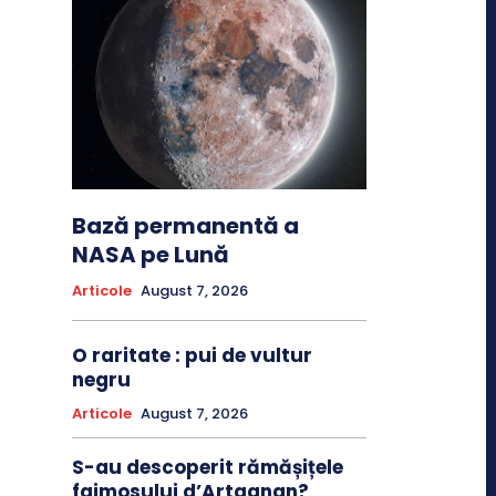
Bază permanentă a
NASA pe Lună
Articole
August 7, 2026
O raritate : pui de vultur
negru
Articole
August 7, 2026
S-au descoperit rămășițele
faimosului d’Artagnan?