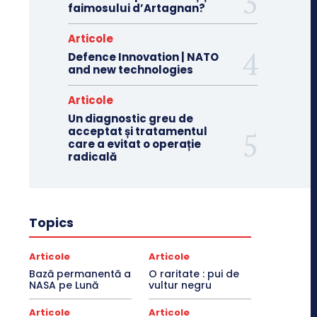
faimosului d’Artagnan?
Articole
Defence Innovation | NATO
and new technologies
Articole
Un diagnostic greu de
acceptat și tratamentul
care a evitat o operație
radicală
Topics
Articole
Articole
Bază permanentă a
O raritate : pui de
NASA pe Lună
vultur negru
Articole
Articole