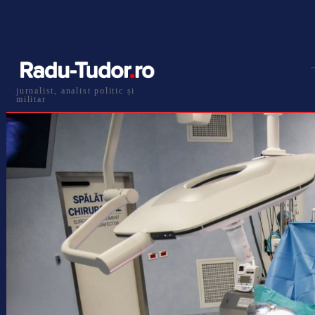
jurnalist, analist politic și
militar