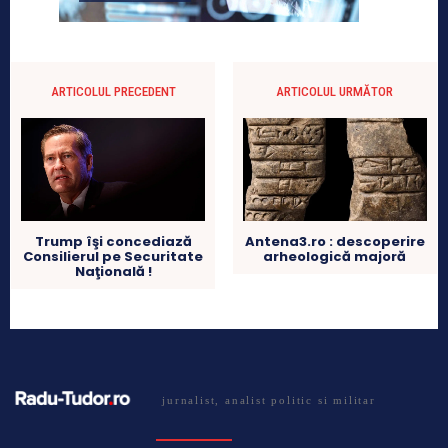
ARTICOLUL PRECEDENT
ARTICOLUL URMĂTOR
Trump îşi concediază
Antena3.ro : descoperire
Consilierul pe Securitate
arheologică majoră
Naţională !
jurnalist, analist politic si militar