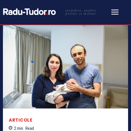
jurnalist, analist
politic si militar
ARTICOLE
2
min.
Read