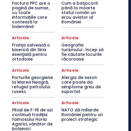
Factura PPC are o
Cum a batjocorit
pagină de sumar,
până la moarte
cu toate
statul român un
informațiile care
erou aviator al
contează la
României
îndemână
Articole
Articole
Franţa salvează o
Geografia
biserică din Siria
turismului : încep să
esenţială pentru
fie căutate locurile
ortodoxie
răcoroase
Articole
Articole
Porturile georgiene
Alergia de sezon
la Marea Neagră,
care poate da
refugiul petrolului
simptome greu de
rusesc
suportat
Articole
Articole
Piloții de F-16 de azi
NATO dă miliarde
continuă tradiția
României pentru un
faimosului Horia
proiect strategic
Agarici, vânător de
bolșevici