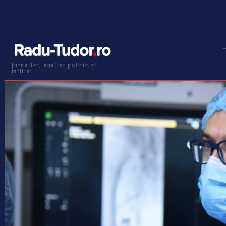
jurnalist, analist politic și
militar