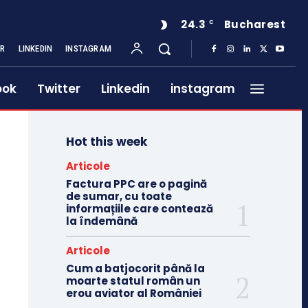
24.3
Bucharest
C
ER
LINKEDIN
INSTAGRAM
ook
Twitter
Linkedin
instagram
Hot this week
Articole
Factura PPC are o pagină
de sumar, cu toate
informațiile care contează
la îndemână
Articole
Cum a batjocorit până la
moarte statul român un
erou aviator al României