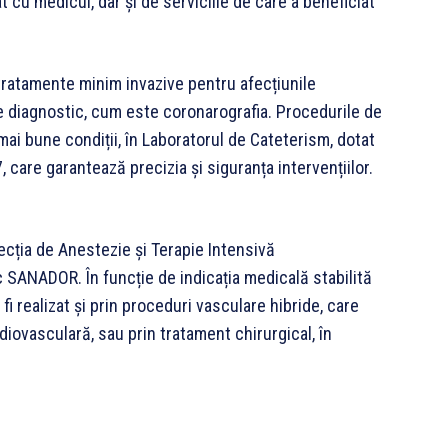
cu medicul, dar și de serviciile de care a beneficiat
 tratamente minim invazive pentru afecțiunile
 diagnostic, cum este coronarografia. Procedurile de
mai bune condiții, în Laboratorul de Cateterism, dotat
care garantează precizia și siguranța intervențiilor.
cția de Anestezie și Terapie Intensivă
ic SANADOR. În funcție de indicația medicală stabilită
fi realizat și prin proceduri vasculare hibride, care
diovasculară, sau prin tratament chirurgical, în