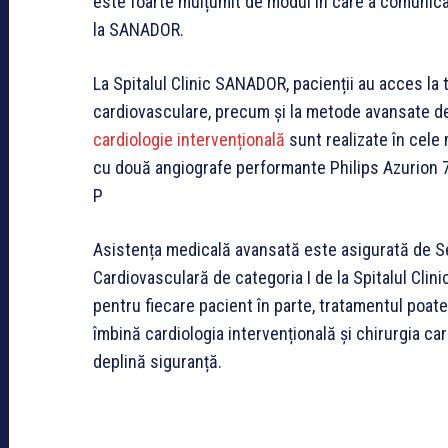
este foarte mulțumit de modul în care a comunicat 
la SANADOR.
La Spitalul Clinic SANADOR, pacienții au acces la
cardiovasculare, precum și la metode avansate de
cardiologie intervențională
sunt realizate în cele 
cu două angiografe performante Philips Azurion 7, 
P
Asistența medicală avansată este asigurată de Se
Cardiovasculară de categoria I de la Spitalul Clin
pentru fiecare pacient în parte, tratamentul poate 
îmbină cardiologia intervențională și chirurgia car
deplină siguranță.