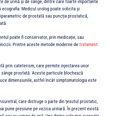
ze de urină și de sânge, dintre care foarte importante
 ecografia. Medicul urolog poate solicita și
parametric de prostată sau puncția prostatică,
ată.
ntul poate fi conservator, prin medicație, sau
ă incizii. Printre aceste metode moderne de
tratament
.
tă prin cateterism, care permite injectarea unor
cu sânge prostată. Aceste particule blochează
reduce dimensiunile, astfel încât simptomatologia este
suretral, care distruge o parte din țesutul prostatic,
mai pune presiune pe vezica urinară. În prezent există
 apă sau cu vapori de apă. Una dintre cele mai avansate