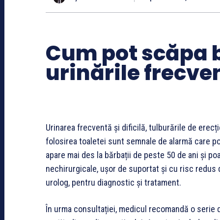
Cum pot scăpa b
urinările frecven
Urinarea frecventă și dificilă, tulburările de erec
folosirea toaletei sunt semnale de alarmă care po
apare mai des la bărbații de peste 50 de ani și poa
nechirurgicale, ușor de suportat și cu risc redus 
urolog, pentru diagnostic și tratament.
În urma consultației, medicul recomandă o serie de