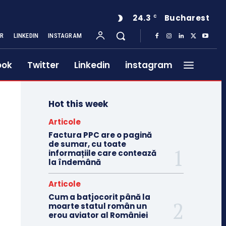
24.3
Bucharest
C
ER
LINKEDIN
INSTAGRAM
ook
Twitter
Linkedin
instagram
Hot this week
Articole
Factura PPC are o pagină
de sumar, cu toate
informațiile care contează
la îndemână
Articole
Cum a batjocorit până la
moarte statul român un
erou aviator al României