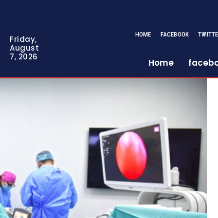
HOME
FACEBOOK
TWITT
Friday,
August
7, 2026
Home
faceb