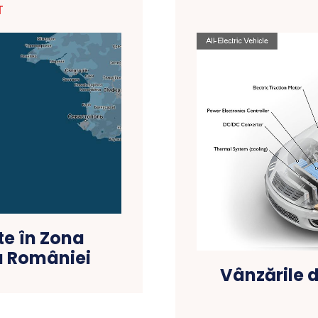
T
te în Zona
a României
Vânzările d