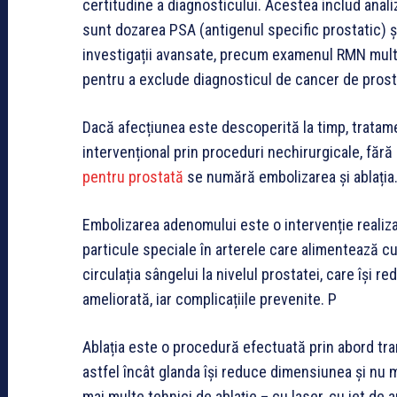
certitudine a diagnosticului. Acestea includ anali
sunt dozarea PSA (antigenul specific prostatic) și
investigații avansate, precum examenul RMN multi
pentru a exclude diagnosticul de cancer de prost
Dacă afecțiunea este descoperită la timp, tratame
intervențional prin proceduri nechirurgicale, făr
pentru prostată
se numără embolizarea și ablația
Embolizarea adenomului este o intervenție realiza
particule speciale în arterele care alimentează 
circulația sângelui la nivelul prostatei, care își 
ameliorată, iar complicațiile prevenite. P
Ablația este o procedură efectuată prin abord tran
astfel încât glanda își reduce dimensiunea și nu 
mai multe tehnici de ablație – cu laser, cu jet de