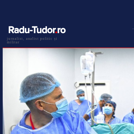
jurnalist, analist politic și
militar