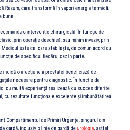
apă Rezum, care transformă în vapori energia termică.
te bune.
ecomanda o intervenție chirurgicală. În funcție de
 clasic, prin operație deschisă, sau minim invaziv, prin
. Medicul este cel care stabilește, de comun acord cu
uncție de specificul fiecărui caz în parte.
indică o afecțiune a prostatei beneficiază de
gațiile necesare pentru diagnostic. În funcție de
dici cu multă experiență realizează cu succes diferite
l, cu rezultate funcționale excelente și îmbunătățirea
nt Compartimentul de Primiri Urgențe, singurul din
 de gardă, inclusiv o linie de gardă de
urologie
, astfel