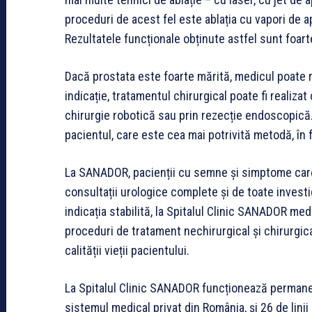
proceduri de acest fel este ablația cu vapori de 
Rezultatele funcționale obținute astfel sunt foar
Dacă prostata este foarte mărită, medicul poate r
indicație, tratamentul chirurgical poate fi realizat
chirurgie robotică sau prin rezecție endoscopică
pacientul, care este cea mai potrivită metodă, în f
La SANADOR, pacienții cu semne și simptome care 
consultații urologice complete și de toate investi
indicația stabilită, la Spitalul Clinic SANADOR me
proceduri de tratament nechirurgical și chirurgica
calității vieții pacientului.
La Spitalul Clinic SANADOR funcționează permane
sistemul medical privat din România, și 26 de linii