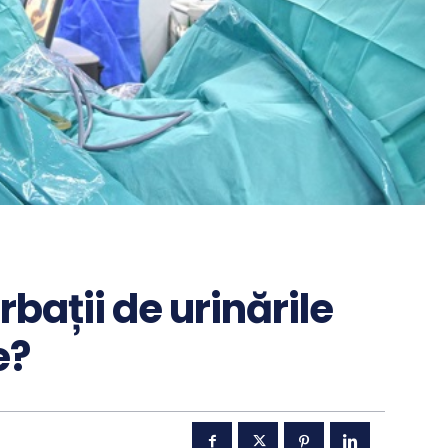
ații de urinările
e?