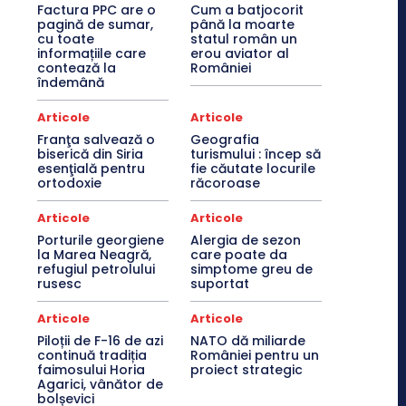
Factura PPC are o
Cum a batjocorit
pagină de sumar,
până la moarte
cu toate
statul român un
informațiile care
erou aviator al
contează la
României
îndemână
Articole
Articole
Franţa salvează o
Geografia
biserică din Siria
turismului : încep să
esenţială pentru
fie căutate locurile
ortodoxie
răcoroase
Articole
Articole
Porturile georgiene
Alergia de sezon
la Marea Neagră,
care poate da
refugiul petrolului
simptome greu de
rusesc
suportat
Articole
Articole
Piloții de F-16 de azi
NATO dă miliarde
continuă tradiția
României pentru un
faimosului Horia
proiect strategic
Agarici, vânător de
bolșevici