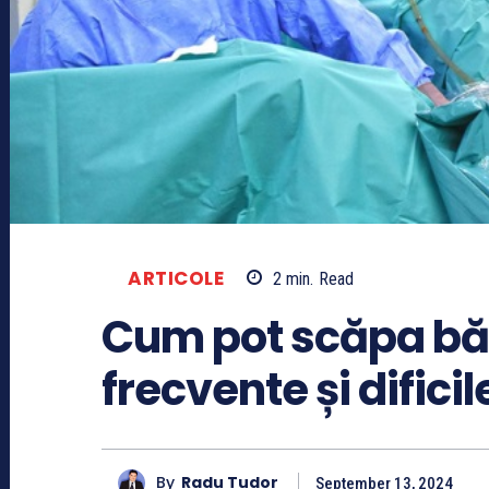
ARTICOLE
2
min.
Read
Cum pot scăpa bărb
frecvente și dificil
By
Radu Tudor
September 13, 2024