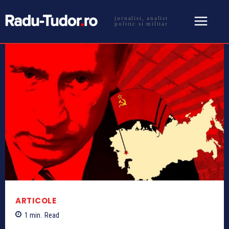
jurnalist, analist
politic si militar
ARTICOLE
1
min.
Read