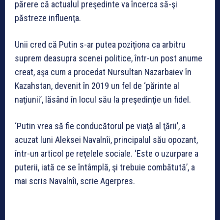
părere că actualul preşedinte va încerca să-şi
păstreze influenţa.
Unii cred că Putin s-ar putea poziţiona ca arbitru
suprem deasupra scenei politice, într-un post anume
creat, aşa cum a procedat Nursultan Nazarbaiev în
Kazahstan, devenit în 2019 un fel de ‘părinte al
naţiunii’, lăsând în locul său la preşedinţie un fidel.
‘Putin vrea să fie conducătorul pe viaţă al ţării’, a
acuzat luni Aleksei Navalnîi, principalul său opozant,
într-un articol pe reţelele sociale. ‘Este o uzurpare a
puterii, iată ce se întâmplă, şi trebuie combătută’, a
mai scris Navalnîi, scrie Agerpres.