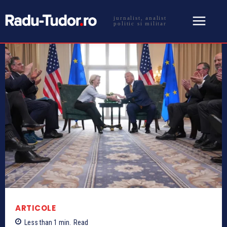
jurnalist, analist
politic si militar
ARTICOLE
Less than 1
min.
Read