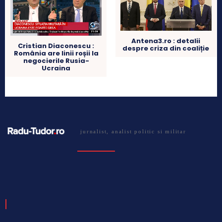
Antena3.ro : detalii
Cristian Diaconescu :
despre criza din coaliție
România are linii roșii la
negocierile Rusia-
Ucraina
jurnalist, analist politic si militar