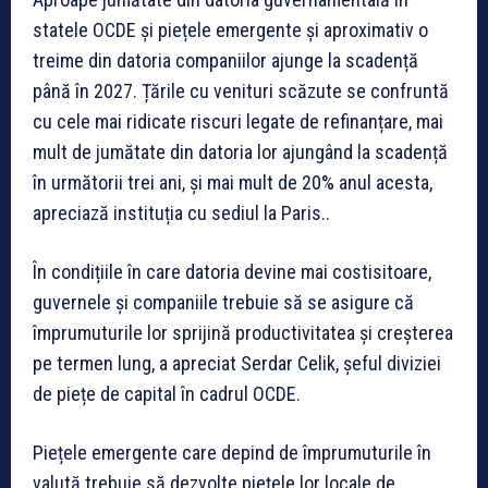
statele OCDE și piețele emergente și aproximativ o
treime din datoria companiilor ajunge la scadență
până în 2027. Țările cu venituri scăzute se confruntă
cu cele mai ridicate riscuri legate de refinanțare, mai
mult de jumătate din datoria lor ajungând la scadență
în următorii trei ani, și mai mult de 20% anul acesta,
apreciază instituția cu sediul la Paris..
În condițiile în care datoria devine mai costisitoare,
guvernele și companiile trebuie să se asigure că
împrumuturile lor sprijină productivitatea și creșterea
pe termen lung, a apreciat Serdar Celik, șeful diviziei
de piețe de capital în cadrul OCDE.
Piețele emergente care depind de împrumuturile în
valută trebuie să dezvolte piețele lor locale de