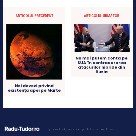
ARTICOLUL PRECEDENT
ARTICOLUL URMĂTOR
Nu mai putem conta pe
SUA în contracararea
atacurilor hibride din
Rusia
Noi dovezi privind
existența apei pe Marte
jurnalist, analist politic si militar