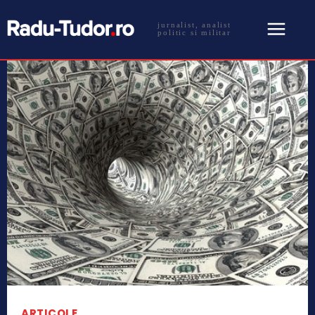
jurnalist, analist
politic si militar
ARTICOLE