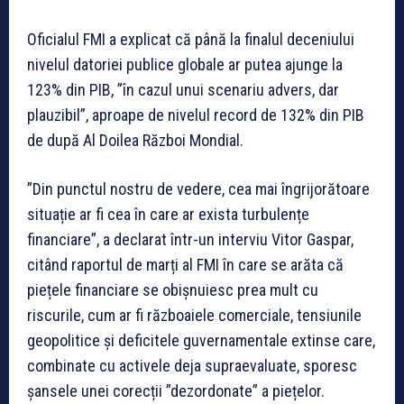
Oficialul FMI a explicat că până la finalul deceniului
nivelul datoriei publice globale ar putea ajunge la
123% din PIB, ”în cazul unui scenariu advers, dar
plauzibil”, aproape de nivelul record de 132% din PIB
de după Al Doilea Război Mondial.
”Din punctul nostru de vedere, cea mai îngrijorătoare
situație ar fi cea în care ar exista turbulențe
financiare”, a declarat într-un interviu Vitor Gaspar,
citând raportul de marți al FMI în care se arăta că
piețele financiare se obișnuiesc prea mult cu
riscurile, cum ar fi războaiele comerciale, tensiunile
geopolitice și deficitele guvernamentale extinse care,
combinate cu activele deja supraevaluate, sporesc
șansele unei corecții ”dezordonate” a piețelor.