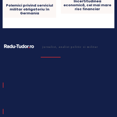
Incertitudinea
economică, cel mai mare
Polemici privind serviciul
risc financiar
militar obligatoriu în
Germania
jurnalist, analist politic si militar