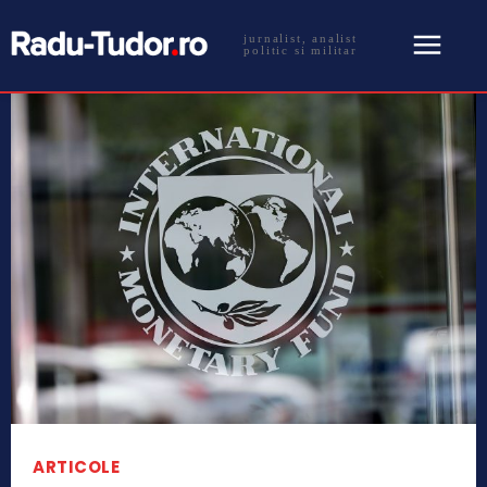
jurnalist, analist
politic si militar
ARTICOLE