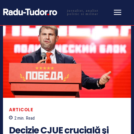
jurnalist, analist
politic si militar
ARTICOLE
2
min.
Read
Decizie CJUE crucială şi