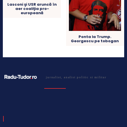
Lasconi şi USR aruncă în
aer coaliţia pro-
europeană
Ponta la Trump.
Georgescu pe tobogan
jurnalist, analist politic si militar