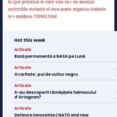
la-cjue-procesul-in-care-voia-sa-i-se-anuleze-
restrictiile-instanta-el-inca-poate-organiza-violente-
in-r-moldova-730963.html
Hot this week
Articole
Bază permanentă a NASA pe Lună
Articole
O raritate : pui de vultur negru
Articole
S-au descoperit rămășițele faimosului
d’Artagnan?
Articole
Defence Innovation | NATO and new