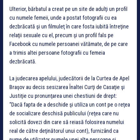
Ulterior, bărbatul a creat pe un site de adulţi un profil
cu numele femeii, unde a postat fotografii cu ea
dezbrăcată şi un filmuleţ în care fosta iubită întreţine
relaţii sexuale cu el, precum şi un profil fals pe
Facebook cu numele persoanei vătămate, de pe care
a trimis altei persoane fotografii cu femeia
dezbrăcată.
La judecarea apelului, judecătorii de la Curtea de Apel
Braşov au decis sesizarea Înaltei Curţi de Casaţie şi
Justiţie cu pronunţarea unei chestiuni de drept:
“Dacă fapta de a deschide şi utiliza un cont pe o reţea
de socializare deschisă publicului (reţea care nu
solicită dovezi din care să reiasă folosirea numelui
real de către deţinătorul unui cont), furnizând ca
nume de utilizator numele unei alte persoane şi