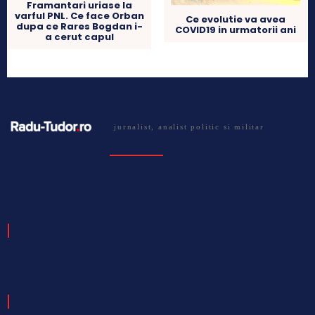
Framantari uriase la
varful PNL. Ce face Orban
Ce evolutie va avea
dupa ce Rares Bogdan i-
COVID19 in urmatorii ani
a cerut capul
jurnalist, analist politic si militar