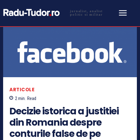
jurnalist, analist
politic si militar
ARTICOLE
2
min.
Read
Decizie istorica a justitiei
din Romania despre
conturile false de pe