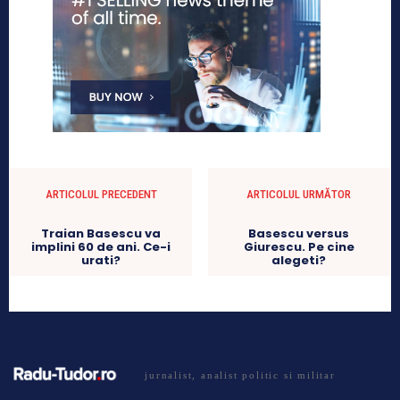
ARTICOLUL PRECEDENT
ARTICOLUL URMĂTOR
Traian Basescu va
Basescu versus
implini 60 de ani. Ce-i
Giurescu. Pe cine
urati?
alegeti?
jurnalist, analist politic si militar