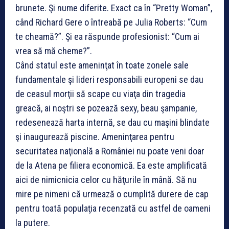
brunete. Şi nume diferite. Exact ca în “Pretty Woman”,
când Richard Gere o întreabă pe Julia Roberts: “Cum
te cheamă?”. Şi ea răspunde profesionist: “Cum ai
vrea să mă cheme?”.
Când statul este ameninţat în toate zonele sale
fundamentale şi li­deri responsabili europeni se dau
de ceasul morţii să scape cu viaţa din tragedia
greacă, ai noştri se pozează sexy, beau şampanie,
redesenează harta internă, se dau cu maşini blindate
şi inaugurează piscine. Ame­nin­ţarea pentru
securitatea naţională a României nu poate veni doar
de la Atena pe filiera economică. Ea este amplificată
aici de nimicnicia celor cu hăţurile în mână. Să nu
mire pe nimeni că urmează o cumplită durere de cap
pentru toată populaţia recenzată cu astfel de oameni
la putere.