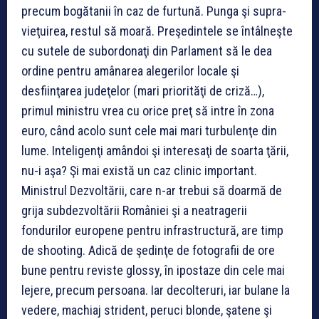
precum bogătanii în caz de furtună. Punga şi su­pra­
vie­ţu­i­rea, restul să moară. Preşedintele se întâlneşte
cu sutele de subordonaţi din Parlament să le dea
ordine pentru amânarea alegerilor locale şi
desfiinţarea judeţelor (mari priorităţi de criză…),
primul ministru vrea cu orice preţ să intre în zona
euro, când acolo sunt cele mai mari turbulenţe din
lume. Inteligenţi amândoi şi interesaţi de soarta ţării,
nu-i aşa? Şi mai există un caz clinic important.
Ministrul Dezvoltării, care n-ar trebui să doarmă de
grija subdezvoltării României şi a neatragerii
fondurilor europene pentru infrastructură, are timp
de shooting. Adică de şedinţe de fotografii de ore
bune pentru reviste glossy, în ipostaze din cele mai
lejere, precum persoana. Iar decolteruri, iar bulane la
vedere, machiaj strident, peruci blonde, şatene şi