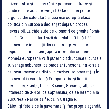
orizont. Abia şi-au lins rănile persoanele fizice şi
juridice care au supravieţuit. O ţara cu un popor
orgolios din cale-afară şi cea mai coruptă clasă
politică din Europa a declanşat deja un proces
ireversibil. La câte sute de kilometri de graniţa Ro­mâ­
niei, în Grecia, se fardează deceda­tul. O ţară UE în
faliment are implicaţii din cele mai grave asupra
regiunii în primul rând, apoi a întregului continent.
Moneda europeană va fi pu­ternic zdruncinată, bursele
au variaţii nebuneşti de parcă ar funcţiona într-o sală
de jocuri mecanice dintr-un cazinou aglomerat.(…) În
momentul în care toată Europa fierbe şi liderii
Germaniei, Franţei, Italiei, Spaniei, Greciei şi alţii se
întâlnesc de 3-4 ori pe săptămână, ce se întâmplă la
Bucureşti? Păi ce să fie, ca în Caragiale.
Băieţii şi fetele de la guvernare îşi fac propria agendă,