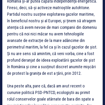
România și-ar putea căpăta independența energetică.
Firesc, deci, să-și activeze matrioștile autohtone.
Partidul nostru susține explotarea gazelor maritime,
în beneficiul nostru și al Europei, și ținem să atragem
atenția că avem nevoie de mari companii din domeniu
pentru că noi nici măcar nu avem tehnologiile
avansate de extracție de la mare adâncime din
perimetrul maritim, la fel ca și în cazul gazelor de șist.
Și nu are sens să amintim, că veni vorba, cine a fost
profund deranjat de ideea exploatării gazelor de șist
în România și cine a susținut discret anumite mișcări
de protest la granița de est a țării, prin 2012.
Una peste alta, pare că, dacă am avut recent o
cununie politică PSD-PNTCD, ecologiștii au primit
rolul conservelor goale atârnate de bara din spate a