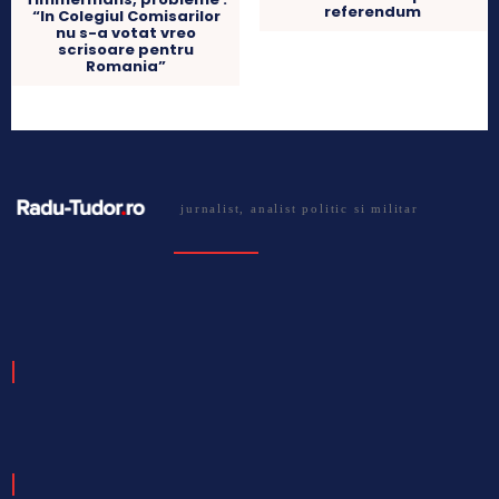
referendum
“In Colegiul Comisarilor
nu s-a votat vreo
scrisoare pentru
Romania”
jurnalist, analist politic si militar