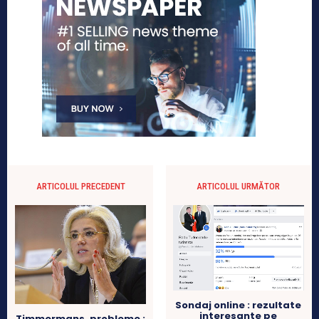
ARTICOLUL PRECEDENT
ARTICOLUL URMĂTOR
Sondaj online : rezultate
interesante pe
Timmermans, probleme :