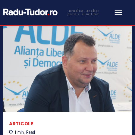
jurnalist, analist
politic si militar
ARTICOLE
1
min.
Read