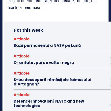
mașinii tinerilor însurăței: consumate, ruginite, dar
foarte zgomotoase!
Hot this week
Articole
Bază permanentă a NASA pe Lună
Articole
O raritate : pui de vultur negru
Articole
S-au descoperit rămășițele faimosului
d’Artagnan?
Articole
Defence Innovation | NATO and new
technologies