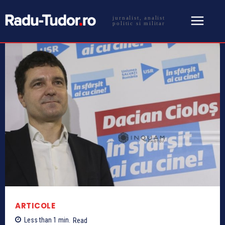
jurnalist, analist
politic si militar
ARTICOLE
Less than 1
min.
Read