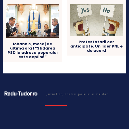
Protestatarii cer
Iohannis, mesaj de
anticipate. Un lider PNL e
ultima ora ! “Sfidarea
de acord
PSD la adresa poporului
este deplină”
jurnalist, analist politic si militar