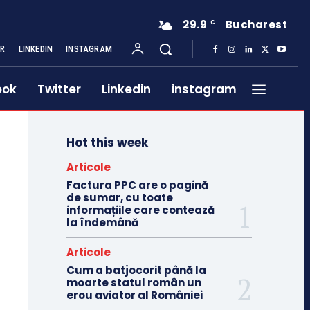
29.9
Bucharest
C
ER
LINKEDIN
INSTAGRAM
ook
Twitter
Linkedin
instagram
Hot this week
Articole
Factura PPC are o pagină
de sumar, cu toate
informațiile care contează
la îndemână
Articole
Cum a batjocorit până la
moarte statul român un
erou aviator al României