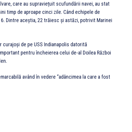
lvare, care au supraviețuit scufundării navei, au stat
hini timp de aproape cinci zile. Când echipele de
6. Dintre aceștia, 22 trăiesc și astăzi, potrivit Marinei
 curajoși de pe USS Indianapolis datorită
 important pentru încheierea celui de-al Doilea Război
len.
emarcabilă având în vedere “adâncimea la care a fost