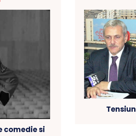
T
Tensiun
e comedie si