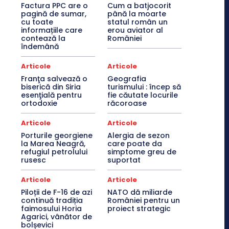
Factura PPC are o
Cum a batjocorit
pagină de sumar,
până la moarte
cu toate
statul român un
informațiile care
erou aviator al
contează la
României
îndemână
Articole
Articole
Franţa salvează o
Geografia
biserică din Siria
turismului : încep să
esenţială pentru
fie căutate locurile
ortodoxie
răcoroase
Articole
Articole
Porturile georgiene
Alergia de sezon
la Marea Neagră,
care poate da
refugiul petrolului
simptome greu de
rusesc
suportat
Articole
Articole
Piloții de F-16 de azi
NATO dă miliarde
continuă tradiția
României pentru un
faimosului Horia
proiect strategic
Agarici, vânător de
bolșevici