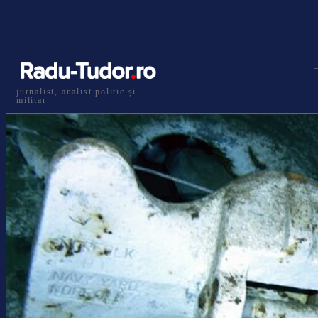
jurnalist, analist politic și
militar