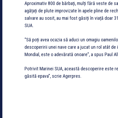
Aproximativ 800 de bărbați, mulți fără veste de sa
agățați de plute improvizate în apele pline de rec
salvare au sosit, au mai fost găsiți în viață doar 31
SUA.
“Să poți avea ocazia să aduci un omagiu oamenilor
descoperirii unei nave care a jucat un rol atât de
Mondial, este o adevărată onoare”, a spus Paul Al
Potrivit Marinei SUA, această descoperire este r
găsită epava”, scrie Agerpres.