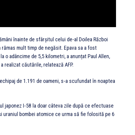
âni înainte de sfârșitul celui de-al Doilea Război
a rămas mult timp de negăsit. Epava sa a fost
, la o adâncime de 5,5 kilometri, a anunțat Paul Allen,
 realizat căutările, relatează AFP.
n echipaj de 1.191 de oameni, s-a scufundat în noaptea
ul japonez I-58 la doar câteva zile după ce efectuase
 uraniul bombei atomice ce urma să fie folosită pe 6