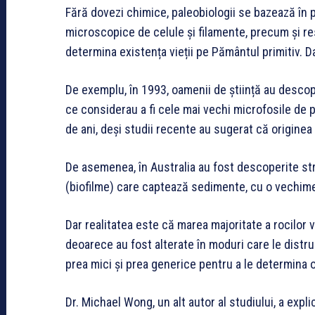
Fără dovezi chimice, paleobiologii se bazează în p
microscopice de celule și filamente, precum și res
determina existența vieții pe Pământul primitiv. D
De exemplu, în 1993, oamenii de știință au descop
ce considerau a fi cele mai vechi microfosile de 
de ani, deși studii recente au sugerat că originea 
De asemenea, în Australia au fost descoperite str
(biofilme) care captează sedimente, cu o vechime 
Dar realitatea este că marea majoritate a rocilor
deoarece au fost alterate în moduri care le dist
prea mici și prea generice pentru a le determina o
Dr. Michael Wong, un alt autor al studiului, a exp