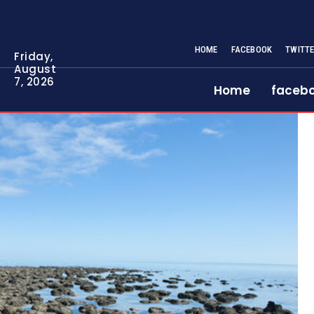
HOME
FACEBOOK
TWITT
Friday,
August
7, 2026
Home
faceb