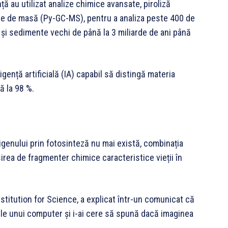
ță au utilizat analize chimice avansate, piroliză
ie de masă (Py-GC-MS), pentru a analiza peste 400 de
i și sedimente vechi de până la 3 miliarde de ani până
gență artificială (IA) capabil să distingă materia
ă la 98 %.
xigenului prin fotosinteză nu mai există, combinația
irea de fragmenter chimice caracteristice vieții în
stitution for Science, a explicat într-un comunicat că
zzle unui computer și i-ai cere să spună dacă imaginea