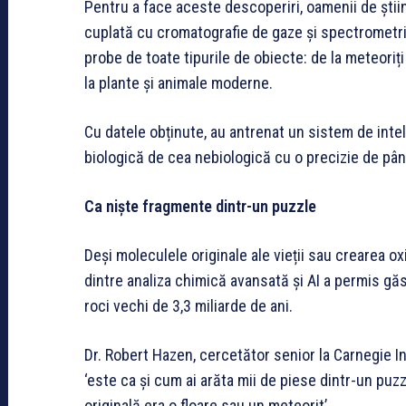
Pentru a face aceste descoperiri, oamenii de știin
cuplată cu cromatografie de gaze și spectrometr
probe de toate tipurile de obiecte: de la meteoriț
la plante și animale moderne.
Cu datele obținute, au antrenat un sistem de inteli
biologică de cea nebiologică cu o precizie de pân
Ca niște fragmente dintr-un puzzle
Deși moleculele originale ale vieții sau crearea o
dintre analiza chimică avansată și AI a permis găs
roci vechi de 3,3 miliarde de ani.
Dr. Robert Hazen, cercetător senior la Carnegie In
‘este ca și cum ai arăta mii de piese dintr-un pu
originală era o floare sau un meteorit’.