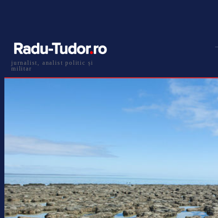
jurnalist, analist politic și
militar