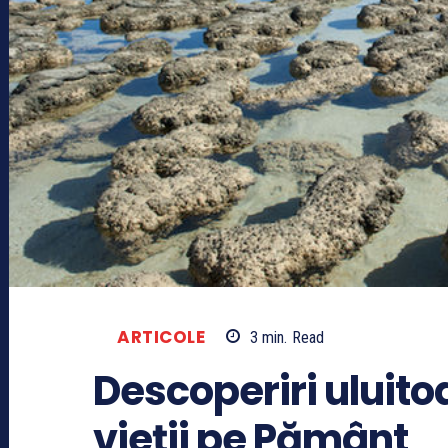
ARTICOLE
3
min.
Read
Descoperiri uluito
vieţii pe Pământ