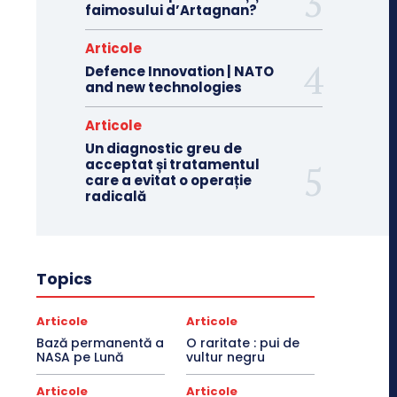
faimosului d’Artagnan?
Articole
Defence Innovation | NATO
and new technologies
Articole
Un diagnostic greu de
acceptat și tratamentul
care a evitat o operație
radicală
Topics
Articole
Articole
Bază permanentă a
O raritate : pui de
NASA pe Lună
vultur negru
Articole
Articole