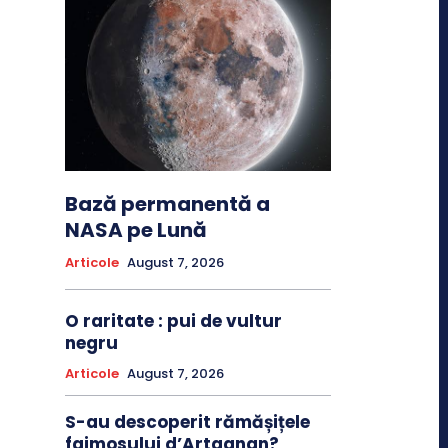
Bază permanentă a
NASA pe Lună
Articole
August 7, 2026
O raritate : pui de vultur
negru
Articole
August 7, 2026
S-au descoperit rămășițele
faimosului d’Artagnan?