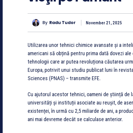
By
Radu Tudor
November 21, 2025
Utilizarea unor tehnici chimice avansate și a intel
americani să obțină pentru prima dată dovezi ale e
tehnologii care ar putea revoluționa căutarea urm
Europa, potrivit unui studiu publicat luni în revis
Sciences (PNAS) – transmite EFE.
Cu ajutorul acestor tehnici, oameni de știință de l
universități și instituții asociate au reușit, de
existenței, în urmă cu 2,5 miliarde de ani, a prod
ani mai devreme decât se calculase anterior.