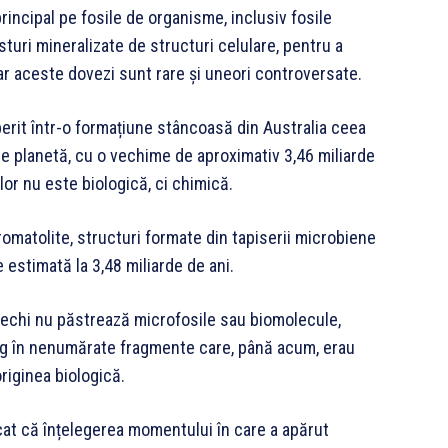
rincipal pe fosile de organisme, inclusiv fosile
turi mineralizate de structuri celulare, pentru a
ar aceste dovezi sunt rare și uneori controversate.
erit într-o formațiune stâncoasă din Australia ceea
pe planetă, cu o vechime de aproximativ 3,46 miliarde
lor nu este biologică, ci chimică.
omatolite, structuri formate din tapiserii microbiene
estimată la 3,48 miliarde de ani.
 vechi nu păstrează microfosile sau biomolecule,
rug în nenumărate fragmente care, până acum, erau
riginea biologică.
licat că înțelegerea momentului în care a apărut