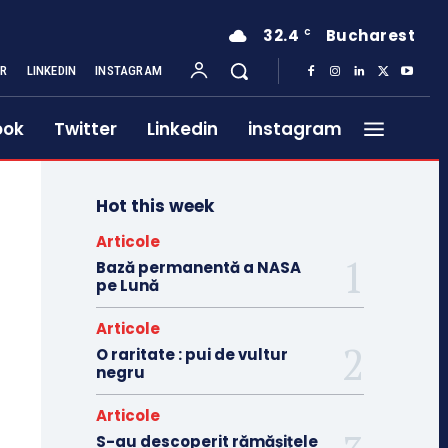
32.4
Bucharest
C
ER
LINKEDIN
INSTAGRAM
ook
Twitter
Linkedin
instagram
Hot this week
Articole
Bază permanentă a NASA
pe Lună
Articole
O raritate : pui de vultur
negru
Articole
S-au descoperit rămășițele