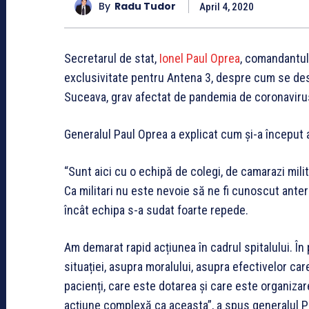
By
Radu Tudor
April 4, 2020
Secretarul de stat,
Ionel Paul Oprea
, comandantul 
exclusivitate pentru Antena 3, despre cum se des
Suceava, grav afectat de pandemia de coronaviru
Generalul Paul Oprea a explicat cum și-a început 
“Sunt aici cu o echipă de colegi, de camarazi mil
Ca militari nu este nevoie să ne fi cunoscut ante
încât echipa s-a sudat foarte repede.
Am demarat rapid acțiunea în cadrul spitalului. În
situației, asupra moralului, asupra efectivelor ca
pacienți, care este dotarea și care este organizar
acțiune complexă ca aceasta”, a spus generalul P