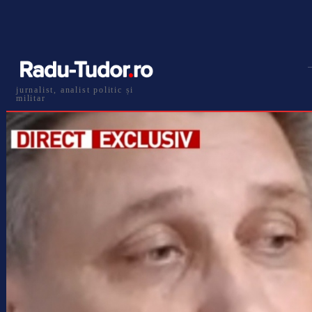
jurnalist, analist politic și
militar