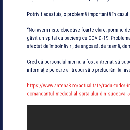
Potrivit acestuia, o problemă importantă în cazul 
“Noi avem niște obiective foarte clare, pornind de
găsit un spital cu pacienți cu COVID-19. Problem
afectat de îmbolnăviri, de angoasă, de teamă, dem
Cred că personalul nici nu a fost antrenat să sup
informație pe care ar trebui să o prelucrăm la nivel
https://www.antena3.ro/actualitate/radu-tudor-i
comandantul-medical-al-spitalului-din-suceava-