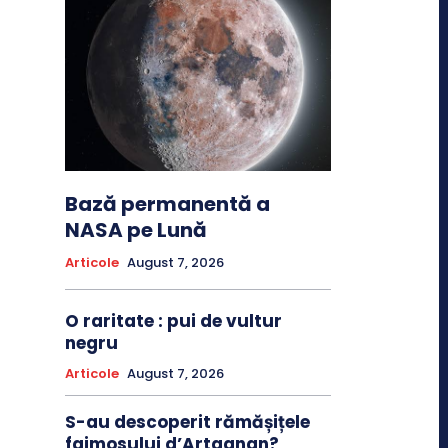
Bază permanentă a
NASA pe Lună
Articole
August 7, 2026
O raritate : pui de vultur
negru
Articole
August 7, 2026
S-au descoperit rămășițele
faimosului d’Artagnan?