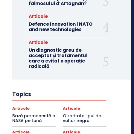
faimosului d’Artagnan?
Articole
Defence Innovation | NATO
and new technologies
Articole
Un diagnostic greu de
acceptat și tratamentul
care a evitat o operație
radicală
Topics
Articole
Articole
Bază permanentă a
O raritate : pui de
NASA pe Lună
vultur negru
Articole
Articole