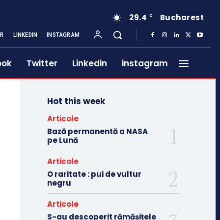
29.4
Bucharest
C
ER
LINKEDIN
INSTAGRAM
ook
Twitter
Linkedin
instagram
Hot this week
Articole
Bază permanentă a NASA
pe Lună
Articole
O raritate : pui de vultur
negru
Articole
S-au descoperit rămășițele