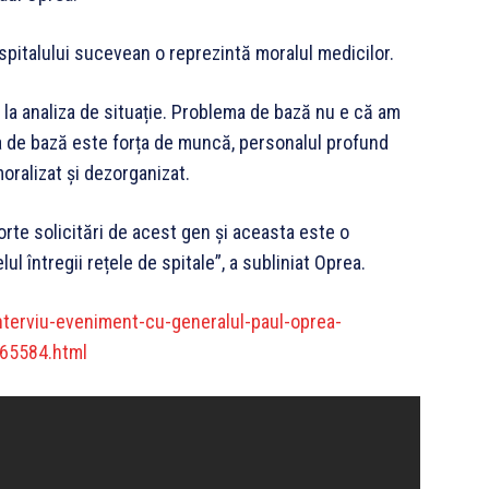
spitalului sucevean o reprezintă moralul medicilor.
 la analiza de situație. Problema de bază nu e că am
a de bază este forța de muncă, personalul profund
oralizat și dezorganizat.
orte solicitări de acest gen și aceasta este o
ul întregii rețele de spitale”, a subliniat Oprea.
nterviu-eveniment-cu-generalul-paul-oprea-
565584.html