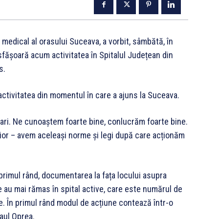
medical al orasului Suceava, a vorbit, sâmbătă, în
fășoară acum activitatea în Spitalul Județean din
s.
activitatea din momentul în care a ajuns la Suceava.
itari. Ne cunoaștem foarte bine, conlucrăm foarte bine.
rior – avem aceleași norme și legi după care acționăm
 primul rând, documentarea la fața locului asupra
re au mai rămas în spital active, care este numărul de
e. În primul rând modul de acțiune contează într-o
aul Oprea.