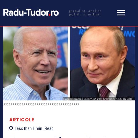
jurnalist, analist
politic si militar
?????????????????????????????????????????
ARTICOLE
Less than 1
min.
Read