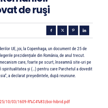
at de ruşi
erilor UE, joi, la Copenhaga, un document de 25 de
alegerile prezidențiale din România, de anul trecut.
ecanism care, foarte pe scurt, înseamnă site-uri pe
i spiritualitatea și (…) pentru care Parchetul a dovedit
usia”, a declarat președintele, după reuniune.
25/10/03/1609-R%C4%83zboi-hibrid.pdf