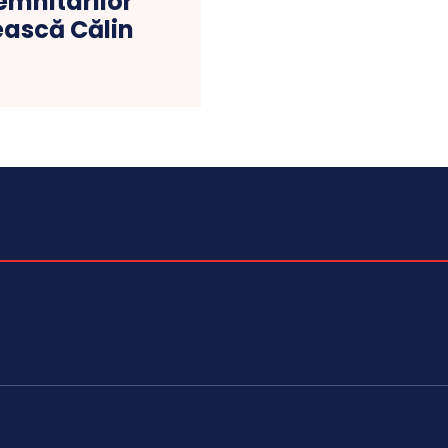
emnitarilor
ească Călin