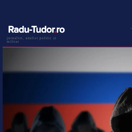
jurnalist, analist politic și
militar