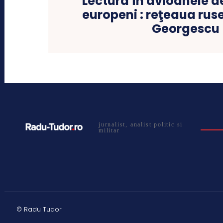
Lectura în avioanele d
europeni : reţeaua rus
Georgescu
jurnalist, analist politic si
militar
© Radu Tudor