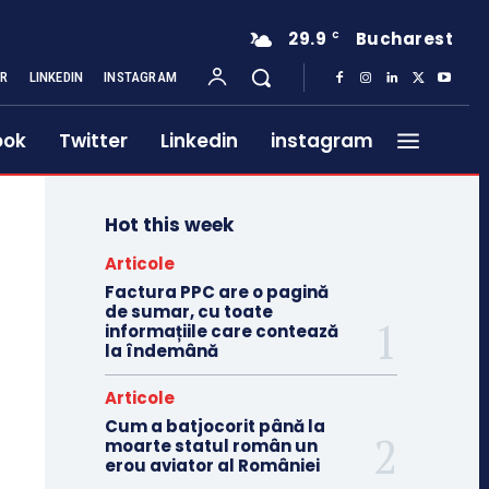
29.9
Bucharest
C
ER
LINKEDIN
INSTAGRAM
ook
Twitter
Linkedin
instagram
Hot this week
Articole
Factura PPC are o pagină
de sumar, cu toate
informațiile care contează
la îndemână
Articole
Cum a batjocorit până la
moarte statul român un
erou aviator al României