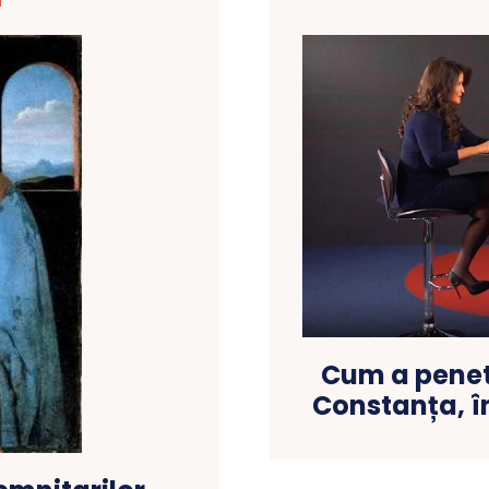
T
Cum a penet
Constanța, î