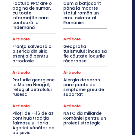
Factura PPC are o
Cum a batjocorit
pagină de sumar,
până la moarte
cu toate
statul român un
informațiile care
erou aviator al
contează la
României
îndemână
Articole
Articole
Franţa salvează o
Geografia
biserică din Siria
turismului : încep să
esenţială pentru
fie căutate locurile
ortodoxie
răcoroase
Articole
Articole
Porturile georgiene
Alergia de sezon
la Marea Neagră,
care poate da
refugiul petrolului
simptome greu de
rusesc
suportat
Articole
Articole
Piloții de F-16 de azi
NATO dă miliarde
continuă tradiția
României pentru un
faimosului Horia
proiect strategic
Agarici, vânător de
bolșevici