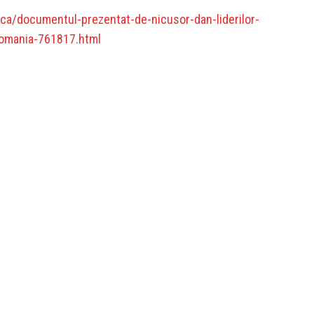
ica/documentul-prezentat-de-nicusor-dan-liderilor-
-romania-761817.html