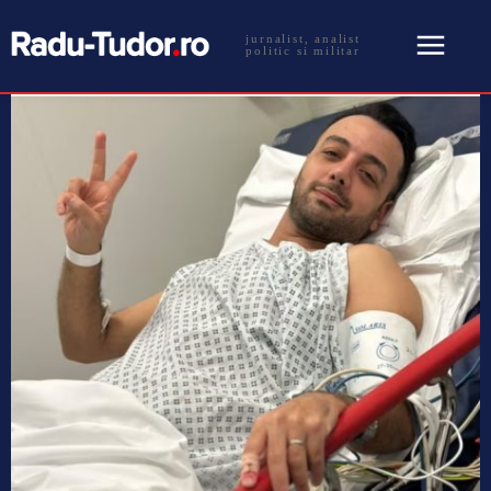
jurnalist, analist
politic si militar