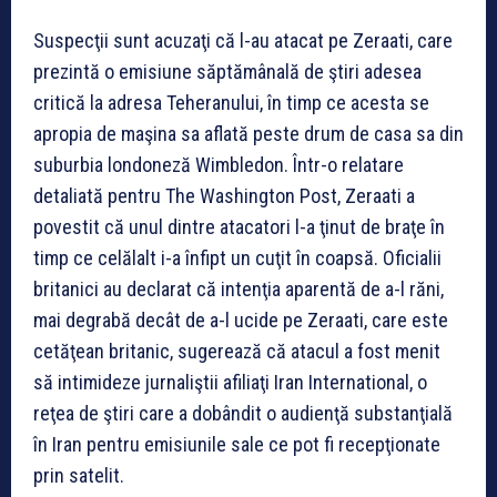
Suspecţii sunt acuzaţi că l-au atacat pe Zeraati, care
prezintă o emisiune săptămânală de ştiri adesea
critică la adresa Teheranului, în timp ce acesta se
apropia de maşina sa aflată peste drum de casa sa din
suburbia londoneză Wimbledon. Într-o relatare
detaliată pentru The Washington Post, Zeraati a
povestit că unul dintre atacatori l-a ţinut de braţe în
timp ce celălalt i-a înfipt un cuţit în coapsă. Oficialii
britanici au declarat că intenţia aparentă de a-l răni,
mai degrabă decât de a-l ucide pe Zeraati, care este
cetăţean britanic, sugerează că atacul a fost menit
să intimideze jurnaliştii afiliaţi Iran International, o
reţea de ştiri care a dobândit o audienţă substanţială
în Iran pentru emisiunile sale ce pot fi recepţionate
prin satelit.