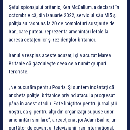
Şeful spionajului britanic, Ken McCallum, a declarat în
octombrie că, din ianuarie 2022, serviciul său MI5 şi
poliţia au răspuns la 20 de comploturi susţinute de
Iran, care puteau reprezenta ameninţări letale la
adresa cetăţenilor şi rezidenţilor britanici.
Iranul a respins aceste acuzaţii şi a acuzat Marea
Britanie că găzduieşte ceea ce a numit grupuri
teroriste.
„Ne bucurăm pentru Pouria. Şi suntem încântaţi că
ancheta poliţiei britanice privind atacul a progresat
până în acest stadiu. Este liniştitor pentru jurnaliştii
noştri, ca şi pentru alţii din organizaţii supuse unor
ameninţări similare”, a reacţionat joi Adam Baillie, un
purtător de cuvânt al televiziunii Iran International,