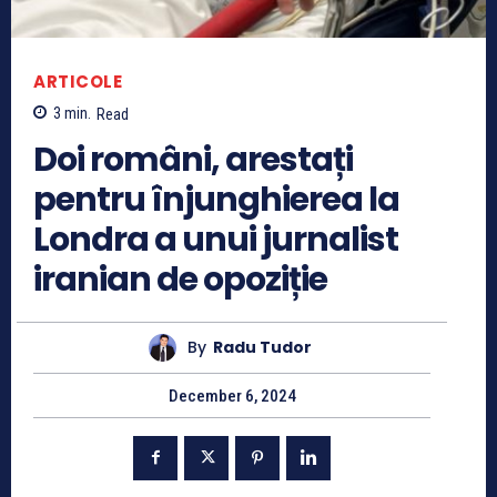
ARTICOLE
3
min.
Read
Doi români, arestați
pentru înjunghierea la
Londra a unui jurnalist
iranian de opoziție
By
Radu Tudor
December 6, 2024