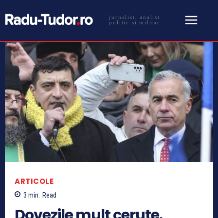
jurnalist, analist
politic si militar
ARTICOLE
3
min.
Read
Dovezile mult cerute.