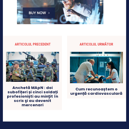
ARTICOLUL PRECEDENT
ARTICOLUL URMĂTOR
Anchetă MApN : doi
Cum recunoaștem o
subofițeri și cinci soldați
urgență cardiovasculară
profesioniști au minţit în
scris şi au devenit
mercenari