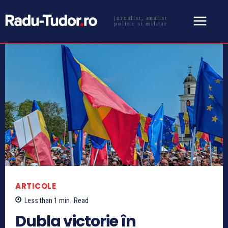
jurnalist, analist
politic si militar
ARTICOLE
Less than 1
min.
Read
Dubla victorie în