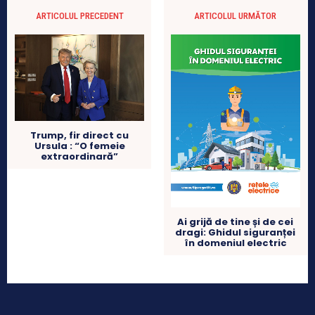
ARTICOLUL PRECEDENT
ARTICOLUL URMĂTOR
Trump, fir direct cu
Ursula : “O femeie
extraordinară”
Ai grijă de tine și de cei
dragi: Ghidul siguranței
în domeniul electric