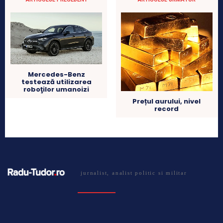
Mercedes-Benz
testează utilizarea
roboţilor umanoizi
Prețul aurului, nivel
record
jurnalist, analist politic si militar