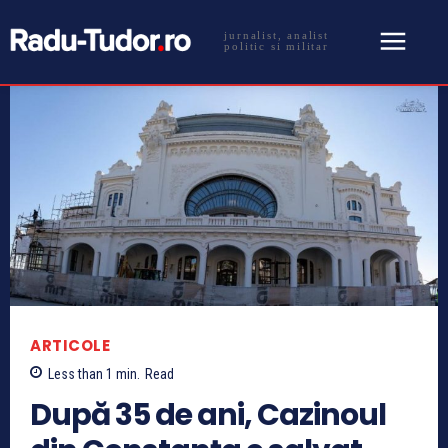
jurnalist, analist
politic si militar
ARTICOLE
Less than 1
min.
Read
După 35 de ani, Cazinoul