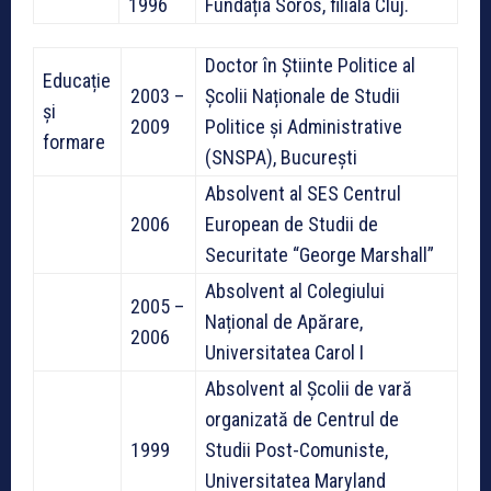
1996
Fundația Soros, filiala Cluj.
Doctor în Știinte Politice al
Educație
2003 –
Școlii Naționale de Studii
și
2009
Politice și Administrative
formare
(SNSPA), București
Absolvent al SES Centrul
2006
European de Studii de
Securitate “George Marshall”
Absolvent al Colegiului
2005 –
Național de Apărare,
2006
Universitatea Carol I
Absolvent al Școlii de vară
organizată de Centrul de
1999
Studii Post-Comuniste,
Universitatea Maryland