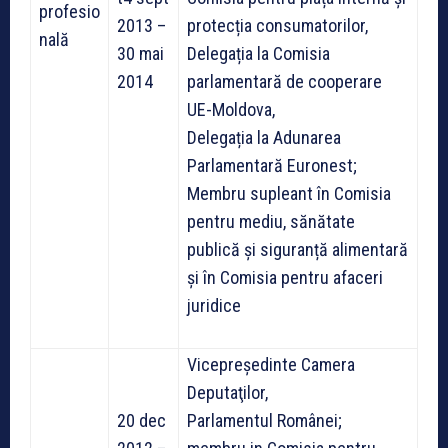
profesio
2013 –
protecția consumatorilor,
nală
30 mai
Delegația la Comisia
2014
parlamentară de cooperare
UE-Moldova,
Delegația la Adunarea
Parlamentară Euronest;
Membru supleant în Comisia
pentru mediu, sănătate
publică și siguranță alimentară
și în Comisia pentru afaceri
juridice
Vicepreședinte Camera
Deputaţilor,
20 dec
Parlamentul Românei;