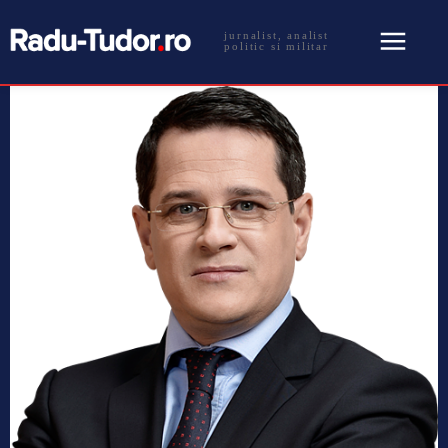
jurnalist, analist
politic si militar