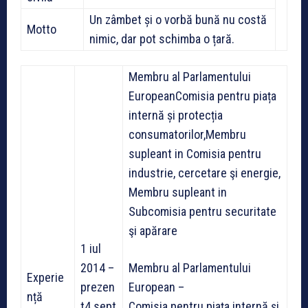
Un zâmbet și o vorbă bună nu costă
Motto
nimic, dar pot schimba o țară.
Membru al Parlamentului
EuropeanComisia pentru piața
internă și protecția
consumatorilor,Membru
supleant in Comisia pentru
industrie, cercetare şi energie,
Membru supleant in
Subcomisia pentru securitate
şi apărare
1 iul
2014 –
Membru al Parlamentului
Experie
prezen
European –
nță
t4 sept
Comisia pentru piața internă și