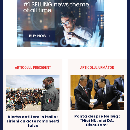
ARTICOLUL PRECEDENT
ARTICOLUL URMĂTOR
Ponta despre Hellvig :
Alerta antitero in Italia :
“Nici NU, nici DA.
sirieni cu acte romanesti
Discutam”
false