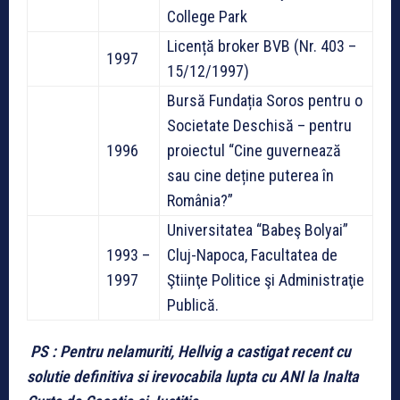
College Park
Licență broker BVB (Nr. 403 –
1997
15/12/1997)
Bursă Fundația Soros pentru o
Societate Deschisă – pentru
1996
proiectul “Cine guvernează
sau cine deține puterea în
România?”
Universitatea “Babeş Bolyai”
1993 –
Cluj-Napoca, Facultatea de
1997
Ştiinţe Politice şi Administraţie
Publică.
PS : Pentru nelamuriti, Hellvig a castigat recent cu
solutie definitiva si irevocabila lupta cu ANI la Inalta