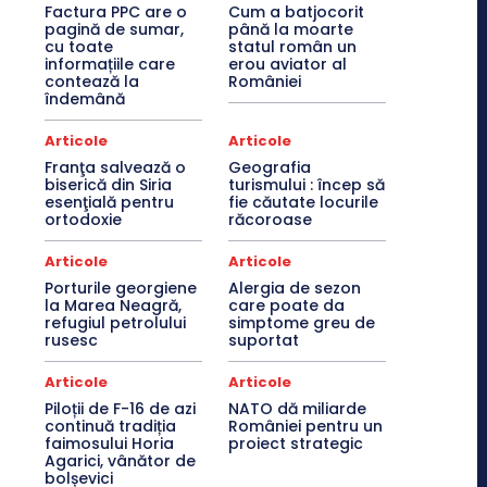
Factura PPC are o
Cum a batjocorit
pagină de sumar,
până la moarte
cu toate
statul român un
informațiile care
erou aviator al
contează la
României
îndemână
Articole
Articole
Franţa salvează o
Geografia
biserică din Siria
turismului : încep să
esenţială pentru
fie căutate locurile
ortodoxie
răcoroase
Articole
Articole
Porturile georgiene
Alergia de sezon
la Marea Neagră,
care poate da
refugiul petrolului
simptome greu de
rusesc
suportat
Articole
Articole
Piloții de F-16 de azi
NATO dă miliarde
continuă tradiția
României pentru un
faimosului Horia
proiect strategic
Agarici, vânător de
bolșevici