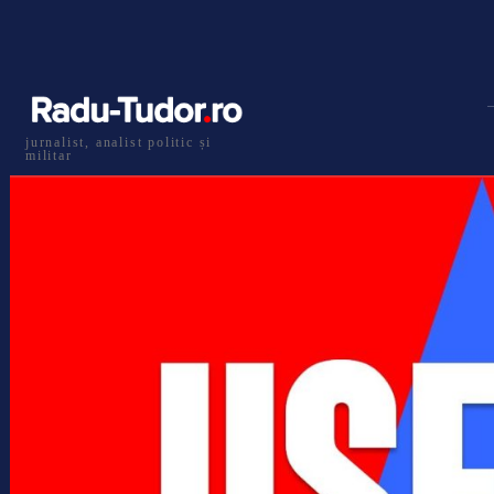
jurnalist, analist politic și
militar