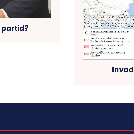
 partid?
Invada