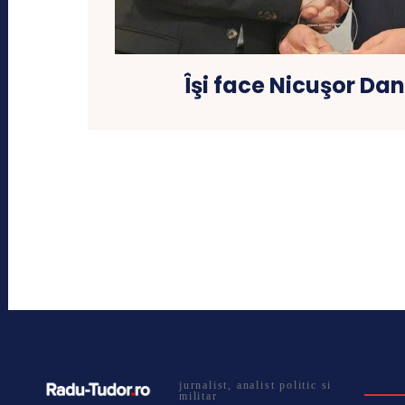
Îşi face Nicuşor Dan
jurnalist, analist politic si
militar