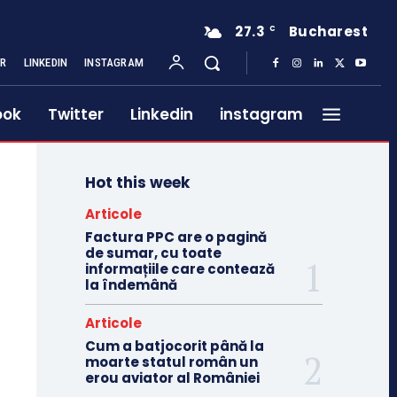
27.3
Bucharest
C
ER
LINKEDIN
INSTAGRAM
ook
Twitter
Linkedin
instagram
Hot this week
Articole
Factura PPC are o pagină
de sumar, cu toate
informațiile care contează
la îndemână
Articole
Cum a batjocorit până la
moarte statul român un
erou aviator al României