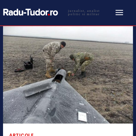
jurnalist, analist
politic si militar
ARTICOLE