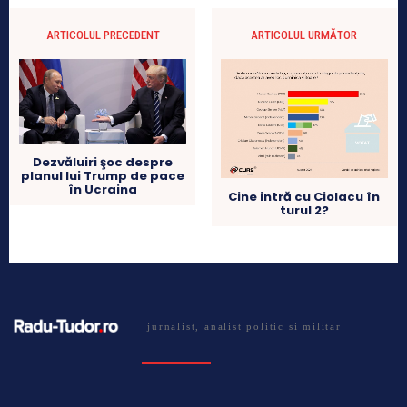
ARTICOLUL PRECEDENT
ARTICOLUL URMĂTOR
Dezvăluiri şoc despre
planul lui Trump de pace
în Ucraina
Cine intră cu Ciolacu în
turul 2?
jurnalist, analist politic si militar