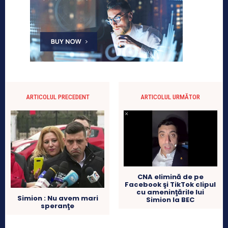
ARTICOLUL PRECEDENT
ARTICOLUL URMĂTOR
CNA elimină de pe
Facebook şi TikTok clipul
cu ameninţările lui
Simion : Nu avem mari
Simion la BEC
speranţe