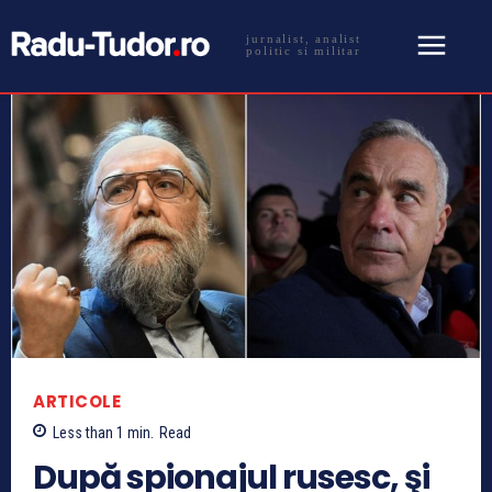
jurnalist, analist
politic si militar
ARTICOLE
Less than 1
min.
Read
După spionajul rusesc, şi