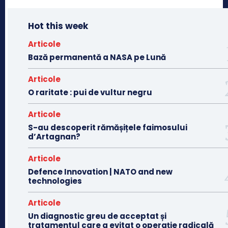
Hot this week
Articole
Bază permanentă a NASA pe Lună
Articole
O raritate : pui de vultur negru
Articole
S-au descoperit rămășițele faimosului
d’Artagnan?
Articole
Defence Innovation | NATO and new
technologies
Articole
Un diagnostic greu de acceptat și
tratamentul care a evitat o operație radicală