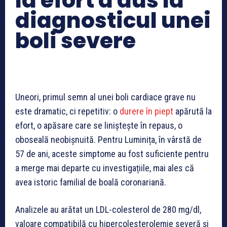
la efort a dus la
diagnosticul unei
boli severe
Uneori, primul semn al unei boli cardiace grave nu
este dramatic, ci repetitiv: o
durere în piept
apărută la
efort, o apăsare care se liniștește în repaus, o
oboseală neobișnuită. Pentru Luminița, în vârstă de
57 de ani, aceste simptome au fost suficiente pentru
a merge mai departe cu investigațiile, mai ales că
avea istoric familial de boală coronariană.
Analizele au arătat un LDL-colesterol de 280 mg/dl,
valoare compatibilă cu hipercolesterolemie severă și