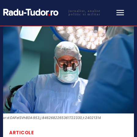
jurnalist, analist
politic si militar
xr:d:DAFelSVh80A:953,j:8462682265361722330,t:24021314
ARTICOLE