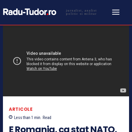
jurnalist, analist
politic si militar
ARTICOLE
Less than 1
min.
Read
E Romania, ca stat NATO,