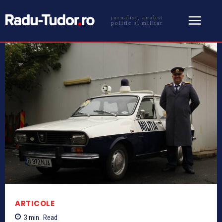
jurnalist, analist
politic si militar
ARTICOLE
3
min.
Read