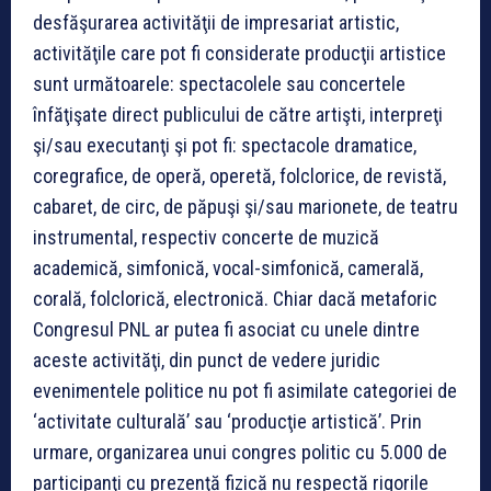
desfăşurarea activităţii de impresariat artistic,
activităţile care pot fi considerate producţii artistice
sunt următoarele: spectacolele sau concertele
înfăţişate direct publicului de către artişti, interpreţi
şi/sau executanţi şi pot fi: spectacole dramatice,
coregrafice, de operă, operetă, folclorice, de revistă,
cabaret, de circ, de păpuşi şi/sau marionete, de teatru
instrumental, respectiv concerte de muzică
academică, simfonică, vocal-simfonică, camerală,
corală, folclorică, electronică. Chiar dacă metaforic
Congresul PNL ar putea fi asociat cu unele dintre
aceste activităţi, din punct de vedere juridic
evenimentele politice nu pot fi asimilate categoriei de
‘activitate culturală’ sau ‘producţie artistică’. Prin
urmare, organizarea unui congres politic cu 5.000 de
participanţi cu prezenţă fizică nu respectă rigorile