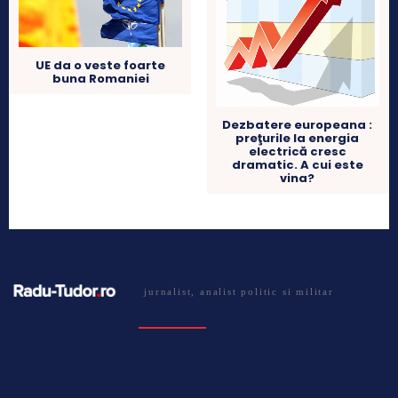
UE da o veste foarte
buna Romaniei
Dezbatere europeana :
preţurile la energia
electrică cresc
dramatic. A cui este
vina?
jurnalist, analist politic si militar