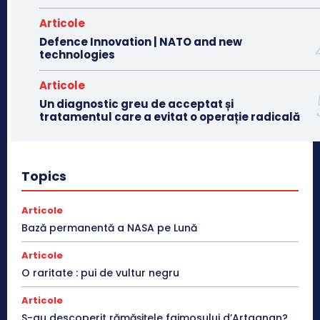
Articole
Defence Innovation | NATO and new
technologies
Articole
Un diagnostic greu de acceptat și
tratamentul care a evitat o operație radicală
Topics
Articole
Bază permanentă a NASA pe Lună
Articole
O raritate : pui de vultur negru
Articole
S-au descoperit rămășițele faimosului d’Artagnan?