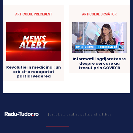
ARTICOLUL PRECEDENT
ARTICOLUL URMĂTOR
Informatii ingrijoratoare
despre cei care au
Revolutie in medicina : un
trecut prin COVID19
orb si-a recapatat
partial vederea
jurnalist, analist politic si militar