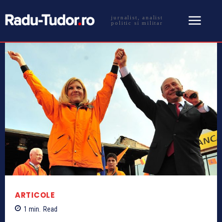
jurnalist, analist
politic si militar
ARTICOLE
1
min.
Read