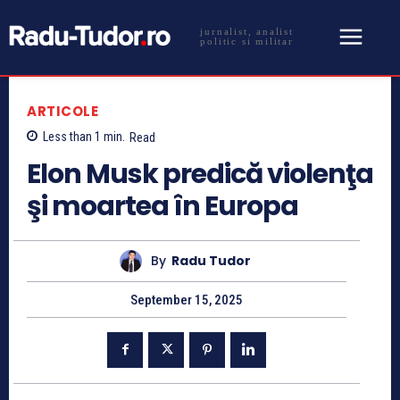
jurnalist, analist
politic si militar
ARTICOLE
Less than 1
min.
Read
Elon Musk predică violenţa
şi moartea în Europa
By
Radu Tudor
September 15, 2025