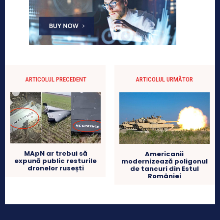
ARTICOLUL PRECEDENT
ARTICOLUL URMĂTOR
MApN ar trebui să
Americanii
expună public resturile
modernizează poligonul
dronelor rusești
de tancuri din Estul
României