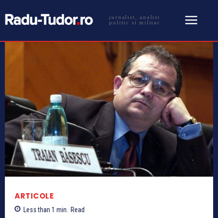
jurnalist, analist
politic si militar
ARTICOLE
Less than 1
min.
Read