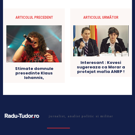
ARTICOLUL PRECEDENT
ARTICOLUL URMĂTOR
Interesant : Kovesi
sugereaza ca Morar a
Stimate domnule
protejat mafia ANRP !
presedinte Klaus
Iohannis,
jurnalist, analist politic si militar