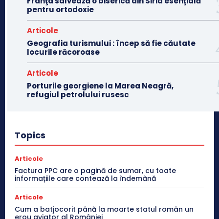
Franţa salvează o biserică din Siria esenţială
pentru ortodoxie
Articole
Geografia turismului : încep să fie căutate
locurile răcoroase
Articole
Porturile georgiene la Marea Neagră,
refugiul petrolului rusesc
Topics
Articole
Factura PPC are o pagină de sumar, cu toate
informațiile care contează la îndemână
Articole
Cum a batjocorit până la moarte statul român un
erou aviator al României