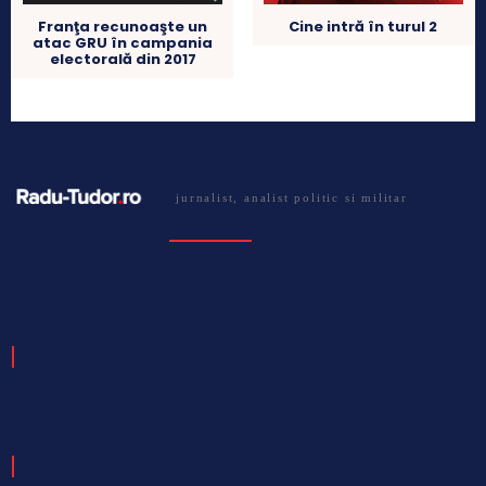
Cine intră în turul 2
Franţa recunoaşte un
atac GRU în campania
electorală din 2017
jurnalist, analist politic si militar