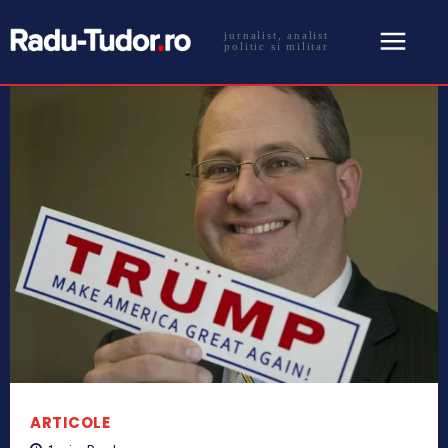
jurnalist, analist
politic si militar
ARTICOLE