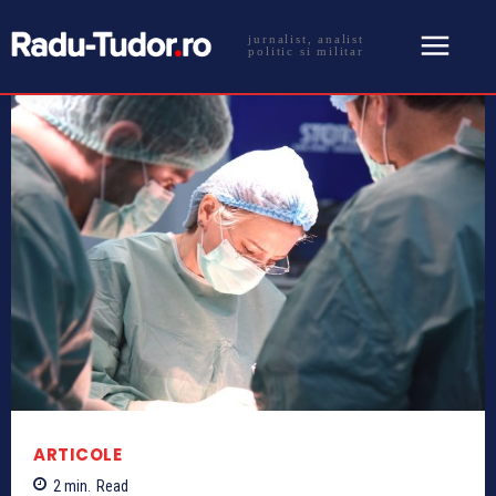
jurnalist, analist
politic si militar
ARTICOLE
2
min.
Read