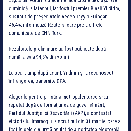
53,6% din voturi la alegerile municipale desfăşurate
duminică la Istanbul, iar fostul premier Binali Yildirim,
susţinut de preşedintele Recep Tayyip Erdogan,
45,4%, informează Reuters, care preia cifrele
comunicate de CNN Turk.
Rezultatele preliminare au fost publicate după
numărarea a 94,5% din voturi.
La scurt timp după anunţ, Yildirim şi-a recunoscut
înfrângerea, transmite DPA.
Alegerile pentru primăria metropolei turce s-au
repetat după ce formaţiunea de guvernământ,
Partidul Justiţiei şi Dezvoltării (AKP), a contestat
victoria lui Imamoglu la scrutinul din 31 martie, care a
fost în cele din urmă anulat de autoritatea electorală,