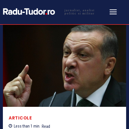
jurnalist, analist
politic si militar
ARTICOLE
Less than 1
min.
Read