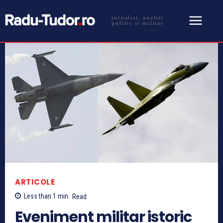
jurnalist, analist
politic si militar
ARTICOLE
Less than 1
min.
Read
Eveniment militar istoric