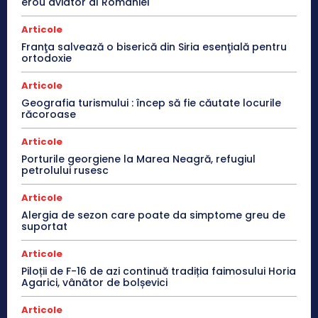
erou aviator al României
Articole
Franţa salvează o biserică din Siria esenţială pentru
ortodoxie
Articole
Geografia turismului : încep să fie căutate locurile
răcoroase
Articole
Porturile georgiene la Marea Neagră, refugiul
petrolului rusesc
Articole
Alergia de sezon care poate da simptome greu de
suportat
Articole
Piloții de F-16 de azi continuă tradiția faimosului Horia
Agarici, vânător de bolșevici
Articole