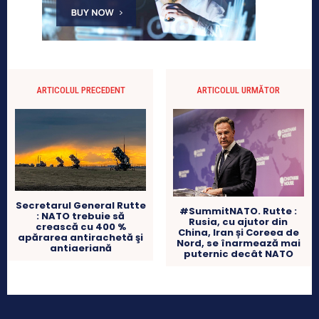
ARTICOLUL PRECEDENT
ARTICOLUL URMĂTOR
Secretarul General Rutte
#SummitNATO. Rutte :
: NATO trebuie să
Rusia, cu ajutor din
crească cu 400 %
China, Iran și Coreea de
apărarea antirachetă şi
Nord, se înarmează mai
antiaeriană
puternic decât NATO