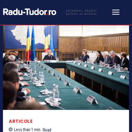
jurnalist, analist
politic si militar
ARTICOLE
Less than 1
min.
Read