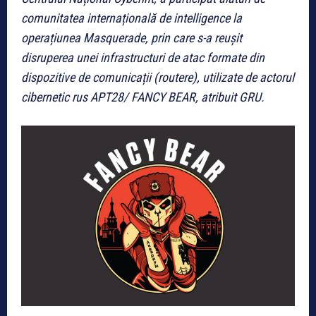
comunitatea internațională de intelligence la
operațiunea Masquerade, prin care s-a reușit
disruperea unei infrastructuri de atac formate din
dispozitive de comunicații (routere), utilizate de actorul
cibernetic rus APT28/ FANCY BEAR, atribuit GRU.