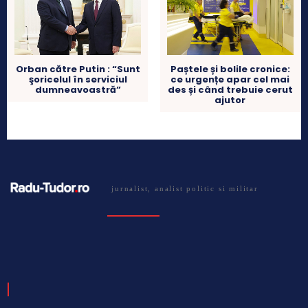
Orban către Putin : “Sunt
Paștele și bolile cronice:
şoricelul în serviciul
ce urgențe apar cel mai
dumneavoastră”
des și când trebuie cerut
ajutor
jurnalist, analist politic si militar