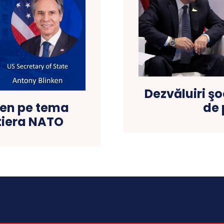
Dezvăluiri ş
de 
ken pe tema
ntiera NATO