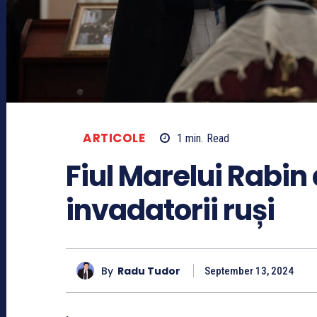
ARTICOLE
1
min.
Read
Fiul Marelui Rabin 
invadatorii ruși
By
Radu Tudor
September 13, 2024