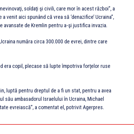
evinovaţi, soldaţi şi civili, care mor în acest război”, a
 a venit aici spunând că vrea să ‘denazifice’ Ucraina”,
e avansate de Kremlin pentru a-şi justifica invazia.
 Ucraina număra circa 300.000 de evrei, dintre care
d era copil, plecase să lupte împotriva forţelor ruse
tin, luptă pentru dreptul de a fi un stat, pentru a avea
ândul său ambasadorul Israelului în Ucraina, Michael
ate evreiască”, a comentat el, potrivit Agerpres.