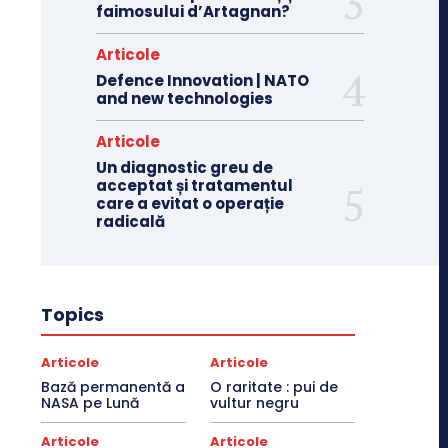
faimosului d’Artagnan?
Articole
Defence Innovation | NATO
and new technologies
Articole
Un diagnostic greu de
acceptat și tratamentul
care a evitat o operație
radicală
Topics
Articole
Articole
Bază permanentă a
O raritate : pui de
NASA pe Lună
vultur negru
Articole
Articole