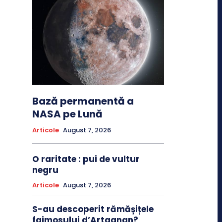
Bază permanentă a
NASA pe Lună
Articole
August 7, 2026
O raritate : pui de vultur
negru
Articole
August 7, 2026
S-au descoperit rămășițele
faimosului d’Artagnan?