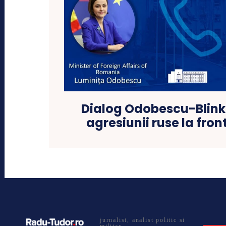
Dialog Odobescu-Blin
agresiunii ruse la fro
jurnalist, analist politic si
militar