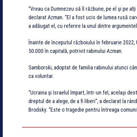
“Vreau ca Dumnezeu să îl răzbune, pe el şi pe alţi n
declarat Azman. “El a fost ucis de lumea rusă care
a adăugat el, cu referire la unul dintre argumentel
Înainte de începutul războiului în februarie 2022,
50.000 în capitală, potrivit rabinului Azman.
Samborski, adoptat de familia rabinului atunci cân
ca voluntar.
“Ucraina şi Israelul împart, într-un fel, acelaşi des
dreptul de a alege, de a fi liberi”, a declarat la r
Brodsky. “Este o tragedie pentru întreaga comunit