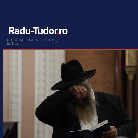
jurnalist, analist politic și
militar