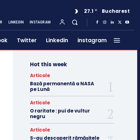
27.1
Bucharest
C
ER
LINKEDIN
INSTAGRAM
ook
Twitter
Linkedin
instagram
Hot this week
Articole
Bază permanentă a NASA
pe Lună
Articole
O raritate : pui de vultur
negru
Articole
S-au descoperit rămășițele