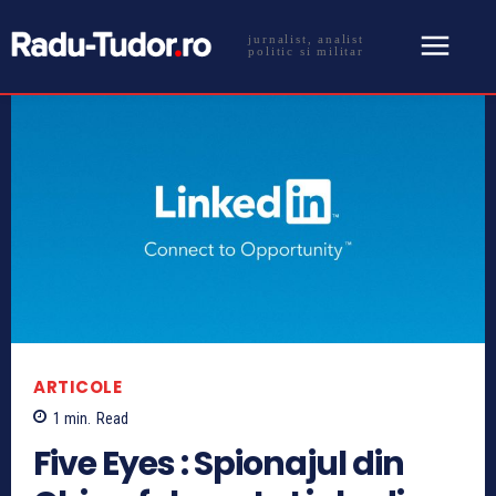
jurnalist, analist
politic si militar
ARTICOLE
1
min.
Read
Five Eyes : Spionajul din