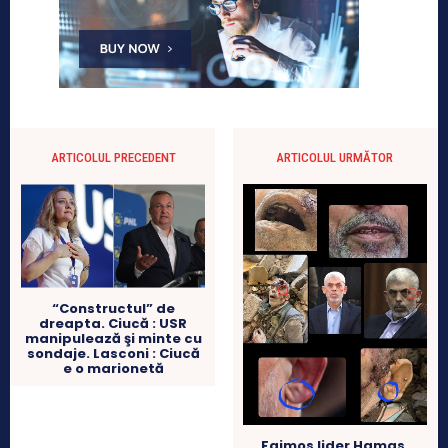
ARTICOLUL PRECEDENT
ARTICOLUL URMĂTOR
“Constructul” de
dreapta. Ciucă : USR
manipulează şi minte cu
sondaje. Lasconi : Ciucă
e o marionetă
Faimos lider Hamas,