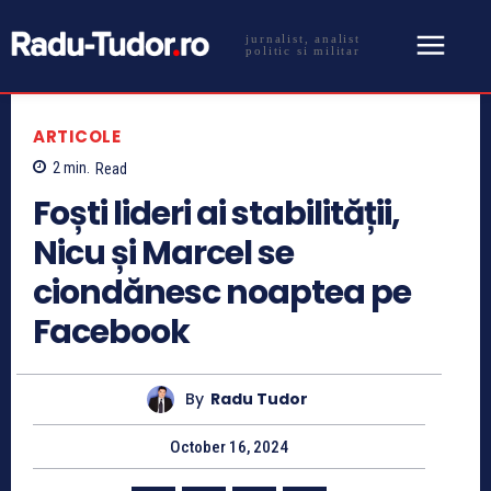
jurnalist, analist
politic si militar
ARTICOLE
2
min.
Read
Foști lideri ai stabilității,
Nicu și Marcel se
ciondănesc noaptea pe
Facebook
By
Radu Tudor
October 16, 2024