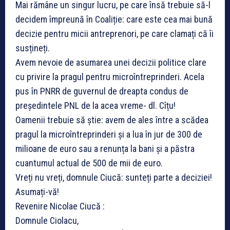
Mai rămâne un singur lucru, pe care însă trebuie să-l
decidem împreună în Coaliție: care este cea mai bună
decizie pentru micii antreprenori, pe care clamați că îi
susțineți.
Avem nevoie de asumarea unei decizii politice clare
cu privire la pragul pentru microîntreprinderi. Acela
pus în PNRR de guvernul de dreapta condus de
președintele PNL de la acea vreme- dl. Cîțu!
Oamenii trebuie să știe: avem de ales între a scădea
pragul la microîntreprinderi și a lua în jur de 300 de
milioane de euro sau a renunța la bani și a păstra
cuantumul actual de 500 de mii de euro.
Vreți nu vreți, domnule Ciucă: sunteți parte a deciziei!
Asumați-vă!
Revenire Nicolae Ciucă :
Domnule Ciolacu,