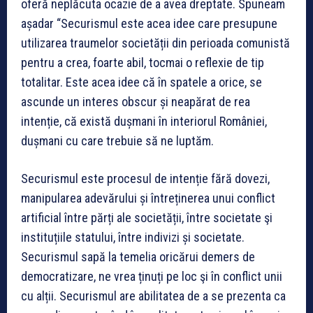
oferă neplăcuta ocazie de a avea dreptate. Spuneam
așadar “
Securismul este acea idee care presupune
utilizarea traumelor societății din perioada comunistă
pentru a crea, foarte abil, tocmai o reflexie de tip
totalitar. Este acea idee că în spatele a orice, se
ascunde un interes obscur și neapărat de rea
intenție, că există dușmani în interiorul României,
dușmani cu care trebuie să ne luptăm.
Securismul este procesul de intenție fără dovezi,
manipularea adevărului și întreținerea unui conflict
artificial între părți ale societății, între societate şi
instituțiile statului, între indivizi și societate.
Securismul sapă la temelia oricărui demers de
democratizare, ne vrea ținuți pe loc şi în conflict unii
cu alții. Securismul are abilitatea de a se prezenta ca