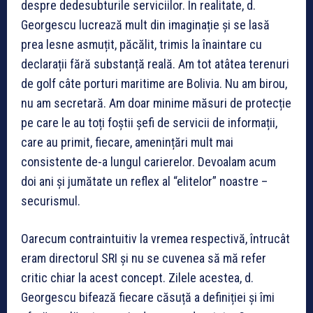
despre dedesubturile serviciilor. În realitate, d.
Georgescu lucrează mult din imaginație și se lasă
prea lesne asmuțit, păcălit, trimis la înaintare cu
declarații fără substanță reală. Am tot atâtea terenuri
de golf câte porturi maritime are Bolivia. Nu am birou,
nu am secretară. Am doar minime măsuri de protecție
pe care le au toți foștii șefi de servicii de informații,
care au primit, fiecare, amenințări mult mai
consistente de-a lungul carierelor. Devoalam acum
doi ani și jumătate un reflex al “elitelor” noastre –
securismul.
Oarecum contraintuitiv la vremea respectivă, întrucât
eram directorul SRI și nu se cuvenea să mă refer
critic chiar la acest concept. Zilele acestea, d.
Georgescu bifează fiecare căsuță a definiției și îmi