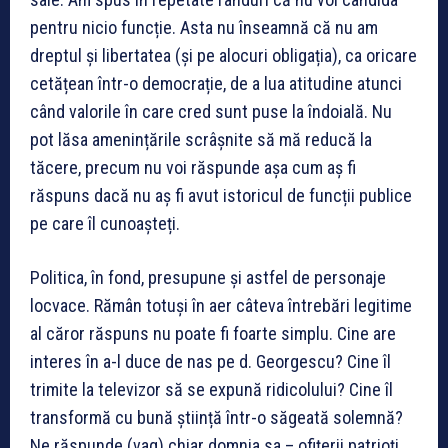
pentru nicio funcție. Asta nu înseamnă că nu am
dreptul și libertatea (și pe alocuri obligația), ca oricare
cetățean într-o democrație, de a lua atitudine atunci
când valorile în care cred sunt puse la îndoială. Nu
pot lăsa amenințările scrâșnite să mă reducă la
tăcere, precum nu voi răspunde așa cum aș fi
răspuns dacă nu aș fi avut istoricul de funcții publice
pe care îl cunoașteți.
Politica, în fond, presupune și astfel de personaje
locvace. Rămân totuși în aer câteva întrebări legitime
al căror răspuns nu poate fi foarte simplu. Cine are
interes în a-l duce de nas pe d. Georgescu? Cine îl
trimite la televizor să se expună ridicolului? Cine îl
transformă cu bună știință într-o săgeată solemnă?
Ne răspunde (vag) chiar domnia sa – ofițerii patrioți.