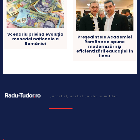
Scenariu privind evoluția
Preşedintele Academiei
monedei naționale a
Române se opune
României
modernizării şi
eficientizării educaţiei în
liceu
jurnalist, analist politic si militar