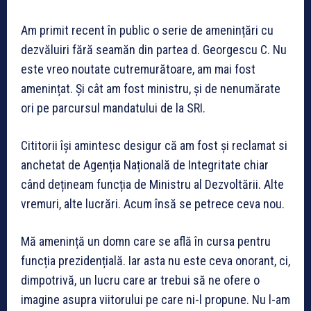
Am primit recent în public o serie de amenințări cu
dezvăluiri fără seamăn din partea d. Georgescu C. Nu
este vreo noutate cutremurătoare, am mai fost
amenințat. Și cât am fost ministru, și de nenumărate
ori pe parcursul mandatului de la SRI.
Cititorii își amintesc desigur că am fost și reclamat si
anchetat de Agenția Națională de Integritate chiar
când dețineam funcția de Ministru al Dezvoltării. Alte
vremuri, alte lucrări. Acum însă se petrece ceva nou.
Mă amenință un domn care se află în cursa pentru
funcția prezidențială. Iar asta nu este ceva onorant, ci,
dimpotrivă, un lucru care ar trebui să ne ofere o
imagine asupra viitorului pe care ni-l propune. Nu l-am