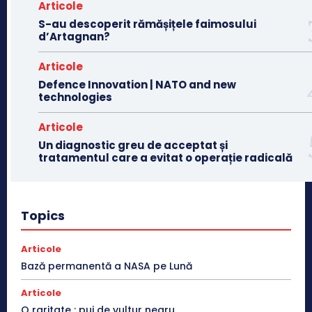
Articole
S-au descoperit rămășițele faimosului
d’Artagnan?
Articole
Defence Innovation | NATO and new
technologies
Articole
Un diagnostic greu de acceptat și
tratamentul care a evitat o operație radicală
Topics
Articole
Bază permanentă a NASA pe Lună
Articole
O raritate : pui de vultur negru