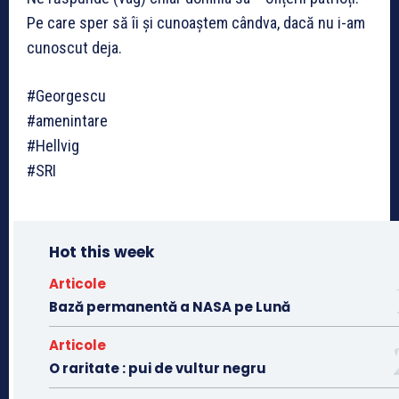
Pe care sper să îi și cunoaștem cândva, dacă nu i-am
cunoscut deja.
#Georgescu
#amenintare
#Hellvig
#SRI
Hot this week
Articole
Bază permanentă a NASA pe Lună
Articole
O raritate : pui de vultur negru