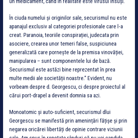
un medicament, când în realitate este virusul însuși.
În ciuda numelui și originilor sale, securismul nu este
apanajul exclusiv al categoriei profesionale care l-a
creat. Paranoia, teoriile conspirației, judecata prin
asociere, crearea unor temeri false, suspiciunea
generalizată care pornește de la premisa vinovăției,
manipularea
– sunt componentele lui de bază.
Securismul este astăzi bine reprezentat în prea
multe medii ale societății noastre.
” Evident, nu
vorbeam despre d. Georgescu, ci despre proiectul al
cărui port-drapel a devenit domnia sa azi.
Monoatomic și auto-suficient, securismul dlui
Georgescu se manifestă prin amenințări fățișe și prin
negarea oricărei libertăți de opinie contrare viziunii
sale. Am spus în repetate rânduri că nu voi candida