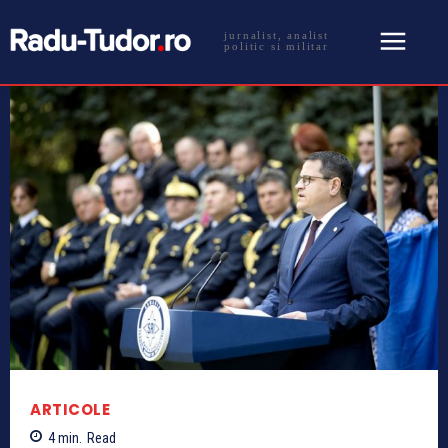
jurnalist, analist
politic si militar
ARTICOLE
4
min.
Read