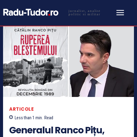
jurnalist, analist
politic si militar
ARTICOLE
Less than 1
min.
Read
Generalul Ranco Pițu,