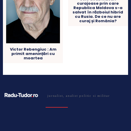
curajoase prin care
Republica Moldova s-a
salvat în războiul hibrid
cu Rusia. De ce nu are
curaj și România?
Victor Rebengiuc : Am
primit amenințări cu
moartea
jurnalist, analist politic si militar