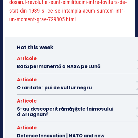
dosarul-revolutiei-sunt-similitudini-intre-lovitura-de-
stat-din-1989-si-ce-se-intampla-acum-suntem-intr-
un-moment-grav-729805.html
Hot this week
Articole
Bază permanentă a NASA pe Lună
Articole
O raritate : pui de vultur negru
Articole
S-au descoperit rămășițele faimosului
d’Artagnan?
Articole
Defence Innovation | NATO and new