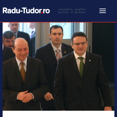
jurnalist, analist
politic si militar