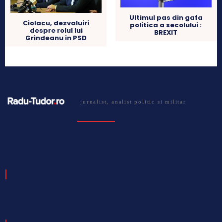
Ultimul pas din gafa
Ciolacu, dezvaluiri
politica a secolului :
despre rolul lui
BREXIT
Grindeanu in PSD
jurnalist, analist politic si militar