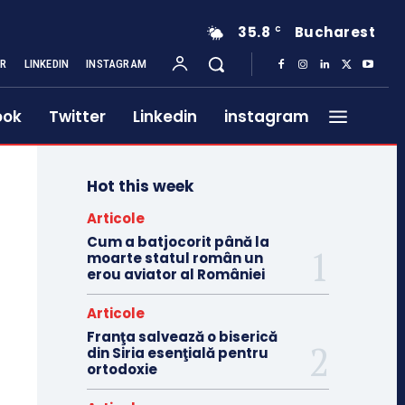
35.8
Bucharest
C
ER
LINKEDIN
INSTAGRAM
ook
Twitter
Linkedin
instagram
Hot this week
Articole
Cum a batjocorit până la
moarte statul român un
erou aviator al României
Articole
Franţa salvează o biserică
din Siria esenţială pentru
ortodoxie