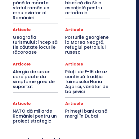
până la moarte
biserică din Siria
statul român un
esenţială pentru
erou aviator al
ortodoxie
României
Articole
Articole
Geografia
Porturile georgiene
turismului : încep să
la Marea Neagră,
fie căutate locurile
refugiul petrolului
răcoroase
rusesc
Articole
Articole
Alergia de sezon
Piloții de F-16 de azi
care poate da
continuă tradiția
simptome greu de
faimosului Horia
suportat
Agarici, vânător de
bolșevici
Articole
Articole
NATO dă miliarde
Primeşti bani ca să
României pentru un
mergi în Dubai
proiect strategic