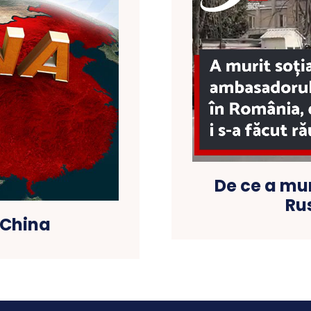
De ce a mu
Rus
 China