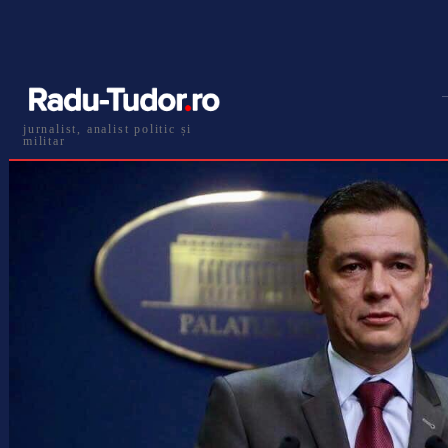
jurnalist, analist politic și
militar