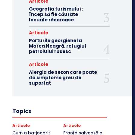
Articole
Geografia turismului :
încep să fie căutate
locurile răcoroase
Articole
Porturile georgiene la
Marea Neagră, refugiul
petrolului rusesc
Articole
Alergia de sezon care poate
da simptome greu de
suportat
Topics
Articole
Articole
Cum a batjocorit
Franţa salvează o