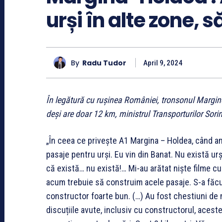
urși în alte zone, 
By
Radu Tudor
April 9, 2024
În legătură cu rușinea României, tronsonul Margin
deși are doar 12 km, ministrul Transporturilor Sorin
„În ceea ce privește A1 Margina – Holdea, când am 
pasaje pentru urși. Eu vin din Banat. Nu există urși
că există… nu există!… Mi-au arătat niște filme cu
acum trebuie să construim acele pasaje. S-a făcut
constructor foarte bun. (…) Au fost chestiuni de 
discuțiile avute, inclusiv cu constructorul, acest