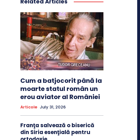
Related Articles
Cum a batjocorit până la
moarte statul român un
erou aviator al României
Articole
July 31, 2026
Franţa salvează o biserică
din Siria esenţială pentru
ortodoxie