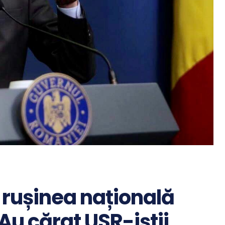
rușinea națională
Au cărat USR-iștii