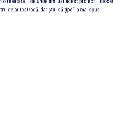
n o realitate – de unde am luat acest proiect – blocat
tru de autostradă, dar știu să țipe“, a mai spus