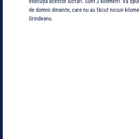
execuția acestor lucrări. Sunt 2 kilometri. Vă spu
de domnii dinainte, care nu au făcut niciun kilome
Grindeanu.